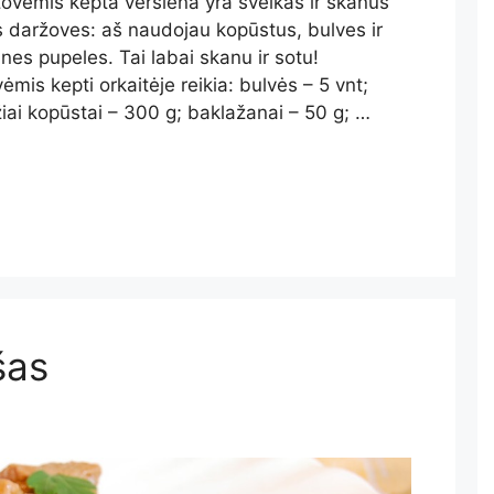
žovėmis kepta veršiena yra sveikas ir skanus
as daržoves: aš naudojau kopūstus, bulves ir
es pupeles. Tai labai skanu ir sotu!
mis kepti orkaitėje reikia: bulvės – 5 vnt;
iai kopūstai – 300 g; baklažanai – 50 g; …
šas