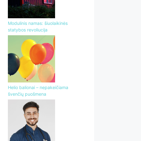
Modulinis namas: šiuolaikinės
statybos revoliucija
Helio balionai – nepakeičiama
švenčių puošmena