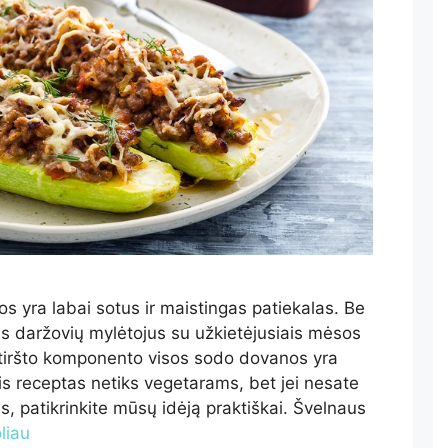
os yra labai sotus ir maistingas patiekalas. Be
usius daržovių mylėtojus su užkietėjusiais mėsos
 tiršto komponento visos sodo dovanos yra
is receptas netiks vegetarams, bet jei nesate
s, patikrinkite mūsų idėją praktiškai. Švelnaus
oliau