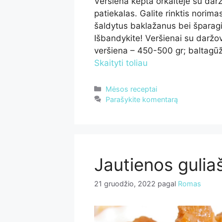
Veršiena kepta orkaitėje su dar
patiekalas. Galite rinktis norim
šaldytus baklažanus bei šparagin
Išbandykite! Veršienai su daržovė
veršiena – 450-500 gr; baltagūž
Skaityti toliau
Kategorijos
Mėsos receptai
Parašykite komentarą
Jautienos gulia
21 gruodžio, 2022
pagal
Romas