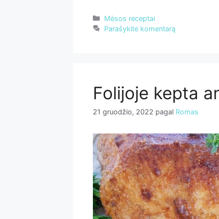
Kategorijos
Mėsos receptai
Parašykite komentarą
Folijoje kepta a
21 gruodžio, 2022
pagal
Romas