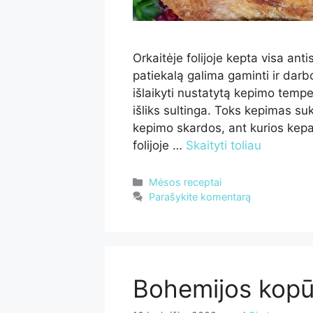
Orkaitėje folijoje kepta visa ant
patiekalą galima gaminti ir darbo
išlaikyti nustatytą kepimo tempe
išliks sultinga. Toks kepimas suk
kepimo skardos, ant kurios kepa
folijoje …
Skaityti toliau
Kategorijos
Mėsos receptai
Parašykite komentarą
Bohemijos kopū