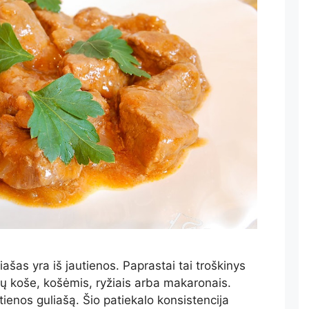
šas yra iš jautienos. Paprastai tai troškinys
ų koše, košėmis, ryžiais arba makaronais.
tienos guliašą. Šio patiekalo konsistencija