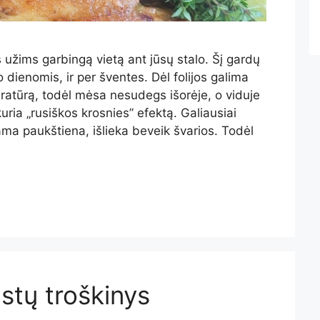
is užims garbingą vietą ant jūsų stalo. Šį gardų
 dienomis, ir per šventes. Dėl folijos galima
ratūrą, todėl mėsa nesudegs išorėje, o viduje
uria „rusiškos krosnies” efektą. Galiausiai
ma paukštiena, išlieka beveik švarios. Todėl
stų troškinys