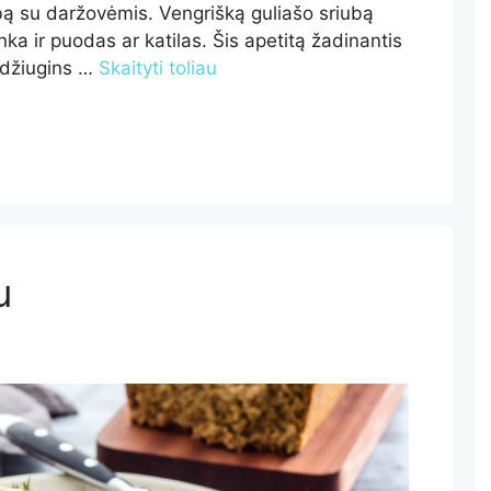
iubą su daržovėmis. Vengrišką guliašo sriubą
nka ir puodas ar katilas. Šis apetitą žadinantis
radžiugins …
Skaityti toliau
u