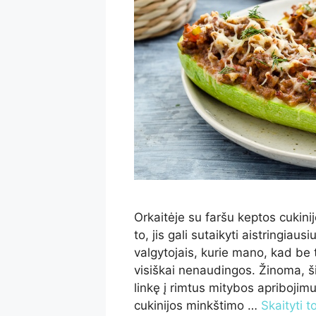
Orkaitėje su faršu keptos cukinij
to, jis gali sutaikyti aistringia
valgytojais, kurie mano, kad be
visiškai nenaudingos. Žinoma, š
linkę į rimtus mitybos apribojimu
cukinijos minkštimo …
Skaityti t