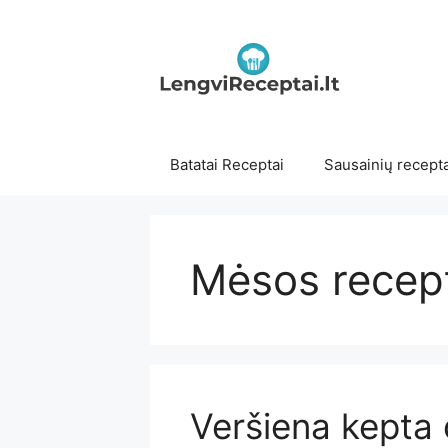
Pereiti
prie
turinio
Batatai Receptai
Sausainių recepta
Mėsos recep
Veršiena kepta 