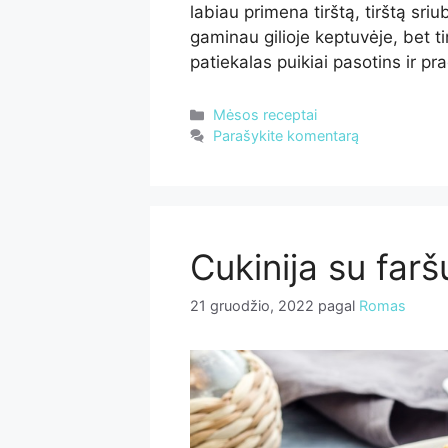
labiau primena tirštą, tirštą sr
gaminau gilioje keptuvėje, bet ti
patiekalas puikiai pasotins ir p
Kategorijos
Mėsos receptai
Parašykite komentarą
Cukinija su farš
21 gruodžio, 2022
pagal
Romas