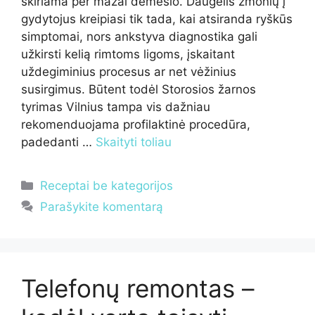
skiriama per mažai dėmesio. Daugelis žmonių į
gydytojus kreipiasi tik tada, kai atsiranda ryškūs
simptomai, nors ankstyva diagnostika gali
užkirsti kelią rimtoms ligoms, įskaitant
uždegiminius procesus ar net vėžinius
susirgimus. Būtent todėl Storosios žarnos
tyrimas Vilnius tampa vis dažniau
rekomenduojama profilaktinė procedūra,
padedanti …
Skaityti toliau
Kategorijos
Receptai be kategorijos
Parašykite komentarą
Telefonų remontas –