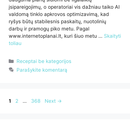
įsipareigojimų, o operatoriai vis dažniau taiko AI
valdomą tinklo apkrovos optimizavimą, kad
ryšys būtų stabilesnis paskaitų, nuotolinių
darbų ir pramogų piko metu. Pagal
www.internetoplanai.lt, kuri šiuo metu …
Skaityti
toliau
Kategorijos
Receptai be kategorijos
Parašykite komentarą
Page
Page
Page
1
2
…
368
Next
→