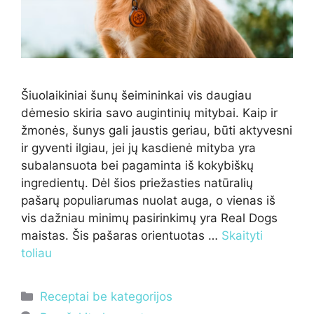
Šiuolaikiniai šunų šeimininkai vis daugiau
dėmesio skiria savo augintinių mitybai. Kaip ir
žmonės, šunys gali jaustis geriau, būti aktyvesni
ir gyventi ilgiau, jei jų kasdienė mityba yra
subalansuota bei pagaminta iš kokybiškų
ingredientų. Dėl šios priežasties natūralių
pašarų populiarumas nuolat auga, o vienas iš
vis dažniau minimų pasirinkimų yra Real Dogs
maistas. Šis pašaras orientuotas …
Skaityti
toliau
Kategorijos
Receptai be kategorijos