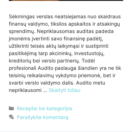
Sėkmingas verslas neatsiejamas nuo skaidraus
finansų valdymo, tikslios apskaitos ir atsakingų
sprendimų. Nepriklausomas auditas padeda
įmonėms įvertinti savo finansinę padėtį,
užtikrinti teisės aktų laikymąsi ir sustiprinti
pasitikėjimą tarp akcininkų, investuotojų,
kreditorių bei verslo partnerių. Todėl
profesionali Audito paslauga šiandien yra ne tik
teisinių reikalavimų vykdymo priemonė, bet ir
svarbi verslo valdymo dalis. Audito metu
nepriklausomi …
Skaityti toliau
Kategorijos
Receptai be kategorijos
Parašykite komentarą