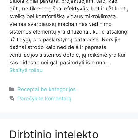
Šiuolaikiniai pastatai projektuojami taip, kad
būtų ne tik energiškai efektyvūs, bet ir užtikrintų
sveiką bei komfortišką vidaus mikroklimatą.
Vienas svarbiausių mechaninės vėdinimo
sistemos elementų yra difuzoriai, kurie atsakingi
už tolygų oro paskirstymą patalpose. Nors jie
dažnai atrodo kaip nedidelė ir paprasta
ventiliacijos sistemos detalė, jų reikšmė yra kur
kas didesnė nei gali pasirodyti iš pirmo …
Skaityti toliau
Kategorijos
Receptai be kategorijos
Parašykite komentarą
Dirbtinio intelekto