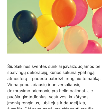
Šiuolaikinės šventės sunkiai įsivaizduojamos be
spalvingų dekoracijų, kurios sukuria ypatingą
atmosferą ir padeda pabrėžti renginio tematiką.
Viena populiariausių ir universaliausių
dekoravimo priemonių yra helio balionai. Jie
puošia gimtadienius, vestuves, krikštynas,
įmonių renginius, jubiliejus ir daugelį kitų
švenčių. Dėl savo gebėjimo sklandyti ore šie