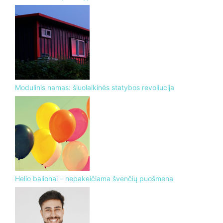
Modulinis namas: šiuolaikinės statybos revoliucija
Helio balionai – nepakeičiama švenčių puošmena