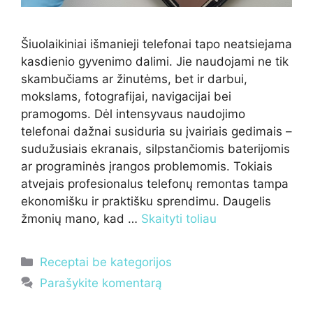
Šiuolaikiniai išmanieji telefonai tapo neatsiejama
kasdienio gyvenimo dalimi. Jie naudojami ne tik
skambučiams ar žinutėms, bet ir darbui,
mokslams, fotografijai, navigacijai bei
pramogoms. Dėl intensyvaus naudojimo
telefonai dažnai susiduria su įvairiais gedimais –
sudužusiais ekranais, silpstančiomis baterijomis
ar programinės įrangos problemomis. Tokiais
atvejais profesionalus telefonų remontas tampa
ekonomišku ir praktišku sprendimu. Daugelis
žmonių mano, kad …
Skaityti toliau
Kategorijos
Receptai be kategorijos
Parašykite komentarą