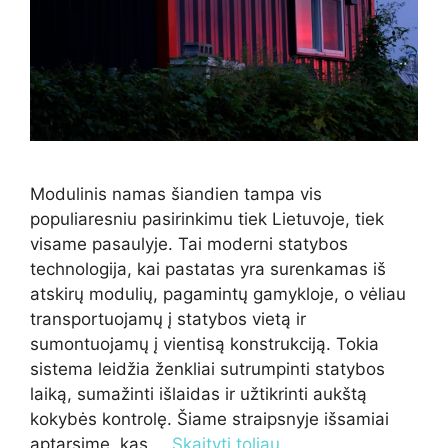
Modulinis namas šiandien tampa vis
populiaresniu pasirinkimu tiek Lietuvoje, tiek
visame pasaulyje. Tai moderni statybos
technologija, kai pastatas yra surenkamas iš
atskirų modulių, pagamintų gamykloje, o vėliau
transportuojamų į statybos vietą ir
sumontuojamų į vientisą konstrukciją. Tokia
sistema leidžia ženkliai sutrumpinti statybos
laiką, sumažinti išlaidas ir užtikrinti aukštą
kokybės kontrolę. Šiame straipsnyje išsamiai
aptarsime, kas …
Skaityti toliau