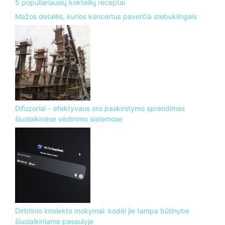
5 populiariausių kokteilių receptai
Mažos detalės, kurios koncertus paverčia stebuklingais
Difuzoriai – efektyvaus oro paskirstymo sprendimas
šiuolaikinėse vėdinimo sistemose
Dirbtinio intelekto mokymai: kodėl jie tampa būtinybe
šiuolaikiniame pasaulyje