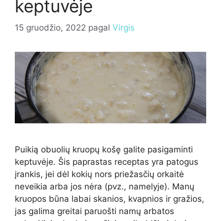
keptuvėje
15 gruodžio, 2022
pagal
Virgis
Puikią obuolių kruopų košę galite pasigaminti
keptuvėje. Šis paprastas receptas yra patogus
įrankis, jei dėl kokių nors priežasčių orkaitė
neveikia arba jos nėra (pvz., namelyje). Manų
kruopos būna labai skanios, kvapnios ir gražios,
jas galima greitai paruošti namų arbatos