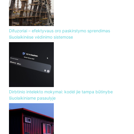
Difuzoriai – efektyvaus oro paskirstymo sprendimas
šiuolaikinėse vėdinimo sistemose
Dirbtinio intelekto mokymai: kodėl jie tampa būtinybe
šiuolaikiniame pasaulyje