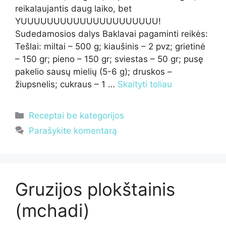
reikalaujantis daug laiko, bet
YUUUUUUUUUUUUUUUUUUUUU!
Sudedamosios dalys Baklavai pagaminti reikės:
Tešlai: miltai – 500 g; kiaušinis – 2 pvz; grietinė
– 150 gr; pieno – 150 gr; sviestas – 50 gr; pusę
pakelio sausų mielių (5-6 g); druskos –
žiupsnelis; cukraus – 1 …
Skaityti toliau
Kategorijos
Receptai be kategorijos
Parašykite komentarą
Gruzijos plokštainis
(mchadi)