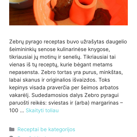
Zebrų pyrago receptas buvo užrašytas daugelio
šeimininkių senose kulinarinėse knygose,
tikriausiai jų motinų ir senelių. Tikriausiai tai
vienas iš tų receptų, kurie bėgant metams
nepasensta. Zebro tortas yra purus, minkštas,
labai skanus ir originalios išvaizdos. Toks
kepinys visada praverčia per šeimos arbatos
vakarėlį. Sudedamosios dalys Zebro pyragui
paruošti reikės: sviestas ir (arba) margarinas –
100 …
Skaityti toliau
Kategorijos
Receptai be kategorijos