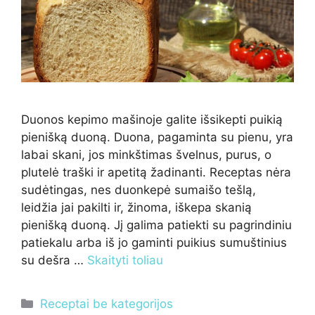
Duonos kepimo mašinoje galite išsikepti puikią
pienišką duoną. Duona, pagaminta su pienu, yra
labai skani, jos minkštimas švelnus, purus, o
plutelė traški ir apetitą žadinanti. Receptas nėra
sudėtingas, nes duonkepė sumaišo tešlą,
leidžia jai pakilti ir, žinoma, iškepa skanią
pienišką duoną. Jį galima patiekti su pagrindiniu
patiekalu arba iš jo gaminti puikius sumuštinius
su dešra …
Skaityti toliau
Kategorijos
Receptai be kategorijos