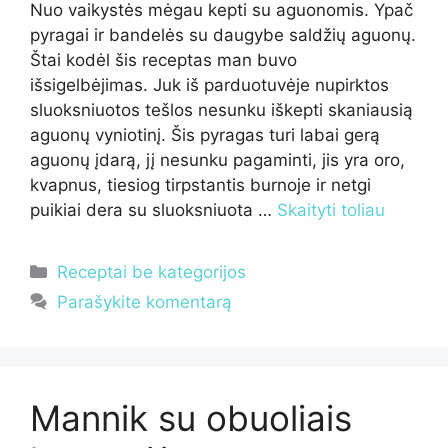
Nuo vaikystės mėgau kepti su aguonomis. Ypač
pyragai ir bandelės su daugybe saldžių aguonų.
Štai kodėl šis receptas man buvo
išsigelbėjimas. Juk iš parduotuvėje nupirktos
sluoksniuotos tešlos nesunku iškepti skaniausią
aguonų vyniotinį. Šis pyragas turi labai gerą
aguonų įdarą, jį nesunku pagaminti, jis yra oro,
kvapnus, tiesiog tirpstantis burnoje ir netgi
puikiai dera su sluoksniuota …
Skaityti toliau
Kategorijos
Receptai be kategorijos
Parašykite komentarą
Mannik su obuoliais