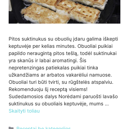
Pitos suktinukus su obuolių įdaru galima iškepti
keptuvėje per kelias minutes. Obuoliai puikiai
papildo neraugintą pitos tešlą, todėl suktinukai
yra skanūs ir labai aromatingi. Šis
nepretenzingas patiekalas puikiai tinka
užkandžiams ar arbatos vakarėliui namuose.
Obuoliai turi būti tvirti, su rūgštelės atspalviu.
Rekomenduoju šį receptą visiems!
Sudedamosios dalys Norėdami paruošti lavašo
suktinukus su obuoliais keptuvėje, mums …
Skaityti toliau
Kategorijos
Receptai be kategorijos