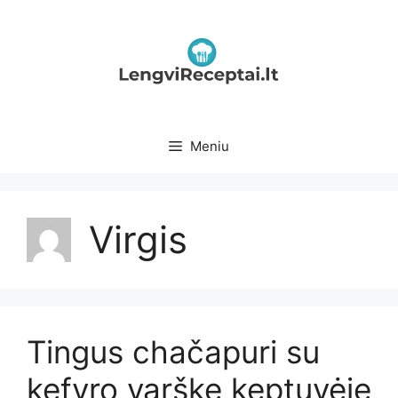
Pereiti
prie
turinio
Meniu
Virgis
Tingus chačapuri su
kefyro varške keptuvėje