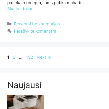
patiekalo receptą, jums patiks mchadi. …
Skaityti toliau
Kategorijos
Receptai be kategorijos
Parašykite komentarą
Page
Page
Page
1
2
…
192
Next
→
Naujausi