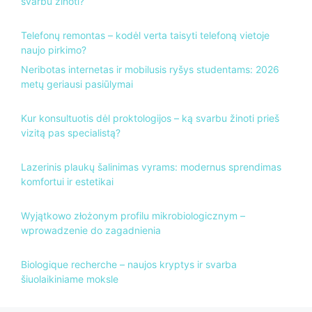
svarbu žinoti?
Telefonų remontas – kodėl verta taisyti telefoną vietoje
naujo pirkimo?
Neribotas internetas ir mobilusis ryšys studentams: 2026
metų geriausi pasiūlymai
Kur konsultuotis dėl proktologijos – ką svarbu žinoti prieš
vizitą pas specialistą?
Lazerinis plaukų šalinimas vyrams: modernus sprendimas
komfortui ir estetikai
Wyjątkowo złożonym profilu mikrobiologicznym –
wprowadzenie do zagadnienia
Biologique recherche – naujos kryptys ir svarba
šiuolaikiniame moksle