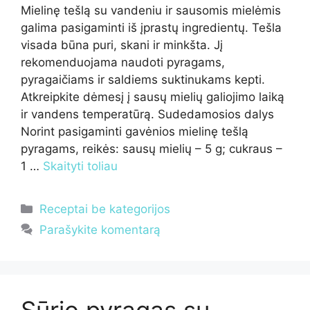
Mielinę tešlą su vandeniu ir sausomis mielėmis
galima pasigaminti iš įprastų ingredientų. Tešla
visada būna puri, skani ir minkšta. Jį
rekomenduojama naudoti pyragams,
pyragaičiams ir saldiems suktinukams kepti.
Atkreipkite dėmesį į sausų mielių galiojimo laiką
ir vandens temperatūrą. Sudedamosios dalys
Norint pasigaminti gavėnios mielinę tešlą
pyragams, reikės: sausų mielių – 5 g; cukraus –
1 …
Skaityti toliau
Kategorijos
Receptai be kategorijos
Parašykite komentarą
Sūrio pyragas su