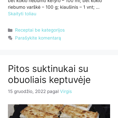
bet kokio riebumo kefyro – 100 ml; bet kokio
riebumo varškė – 100 g; kiaušinis – 1 vnt; …
Skaityti toliau
Kategorijos
Receptai be kategorijos
Parašykite komentarą
Pitos suktinukai su
obuoliais keptuvėje
15 gruodžio, 2022
pagal
Virgis