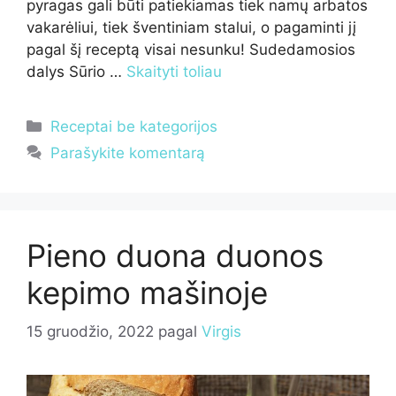
pyragas gali būti patiekiamas tiek namų arbatos
vakarėliui, tiek šventiniam stalui, o pagaminti jį
pagal šį receptą visai nesunku! Sudedamosios
dalys Sūrio …
Skaityti toliau
Kategorijos
Receptai be kategorijos
Parašykite komentarą
Pieno duona duonos
kepimo mašinoje
15 gruodžio, 2022
pagal
Virgis