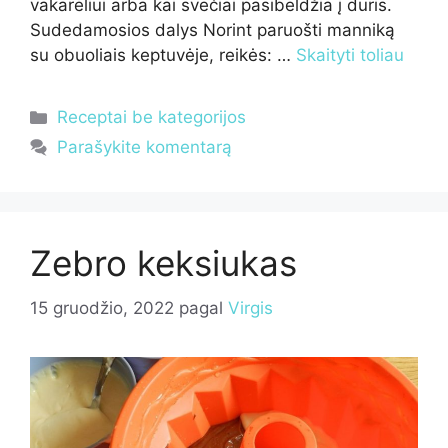
vakarėliui arba kai svečiai pasibeldžia į duris.
Sudedamosios dalys Norint paruošti manniką
su obuoliais keptuvėje, reikės: …
Skaityti toliau
Kategorijos
Receptai be kategorijos
Parašykite komentarą
Zebro keksiukas
15 gruodžio, 2022
pagal
Virgis