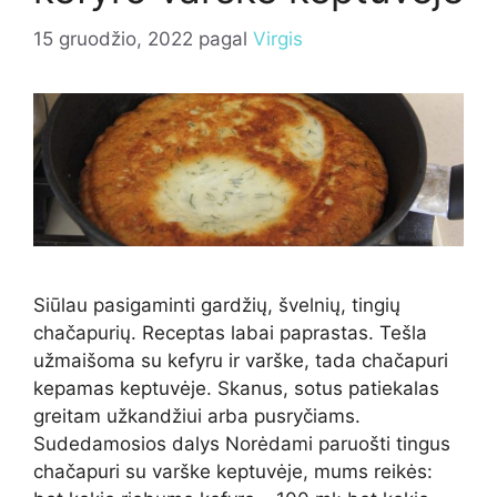
15 gruodžio, 2022
pagal
Virgis
Siūlau pasigaminti gardžių, švelnių, tingių
chačapurių. Receptas labai paprastas. Tešla
užmaišoma su kefyru ir varške, tada chačapuri
kepamas keptuvėje. Skanus, sotus patiekalas
greitam užkandžiui arba pusryčiams.
Sudedamosios dalys Norėdami paruošti tingus
chačapuri su varške keptuvėje, mums reikės: