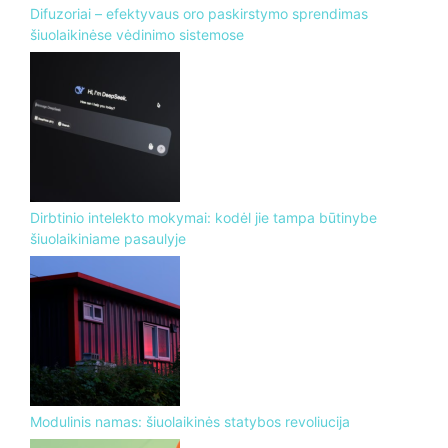
Difuzoriai – efektyvaus oro paskirstymo sprendimas
šiuolaikinėse vėdinimo sistemose
Dirbtinio intelekto mokymai: kodėl jie tampa būtinybe
šiuolaikiniame pasaulyje
Modulinis namas: šiuolaikinės statybos revoliucija