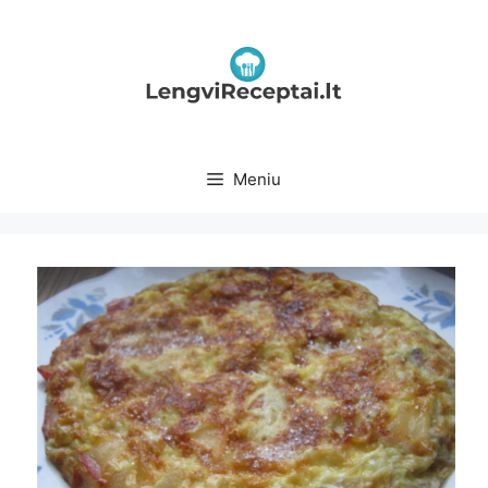
Pereiti
prie
turinio
Meniu