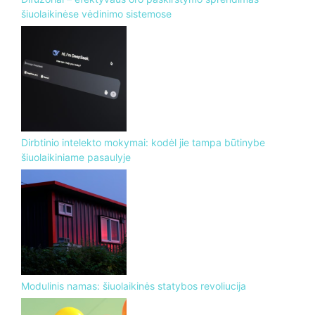
šiuolaikinėse vėdinimo sistemose
Dirbtinio intelekto mokymai: kodėl jie tampa būtinybe
šiuolaikiniame pasaulyje
Modulinis namas: šiuolaikinės statybos revoliucija