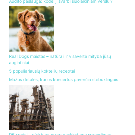
Audito paslauga: kodėl ji svarbi šiuolaikiniam verslui?
Real Dogs maistas – natūrali ir visavertė mityba jūsų
augintiniui
5 populiariausių kokteilių receptai
Mažos detalės, kurios koncertus paverčia stebuklingais
Difuzoriai – efektyvaus oro paskirstymo sprendimas