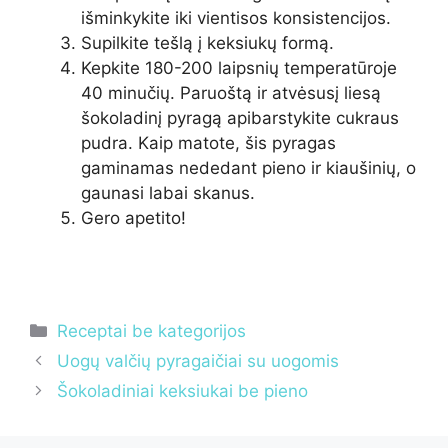
išminkykite iki vientisos konsistencijos.
Supilkite tešlą į keksiukų formą.
Kepkite 180-200 laipsnių temperatūroje
40 minučių. Paruoštą ir atvėsusį liesą
šokoladinį pyragą apibarstykite cukraus
pudra. Kaip matote, šis pyragas
gaminamas nededant pieno ir kiaušinių, o
gaunasi labai skanus.
Gero apetito!
Kategorijos
Receptai be kategorijos
Uogų valčių pyragaičiai su uogomis
Šokoladiniai keksiukai be pieno