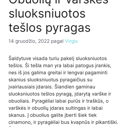
sluoksniuotos
tešlos pyragas
14 gruodžio, 2022
pagal
Virgis
Šaldytuve visada turiu pakelį sluoksniuotos
tešlos. Ši tešla man yra labai patogus įrankis,
nes iš jos galima greitai ir lengvai pagaminti
skanius sluoksniuotus pyragaičius su
įvairiausiais įdarais. Šiandien gaminau
sluoksniuotos tešlos pyragą, įdarytą varške ir
obuoliais. Pyragėliai labai purūs ir traškūs, o
varškės ir obuolių įdaras sultingas ir labai
skanus. Į obuolius galite įberti šiek tiek
cinamono, ir pyragėliai bus kvapnūs ir pikantiški.