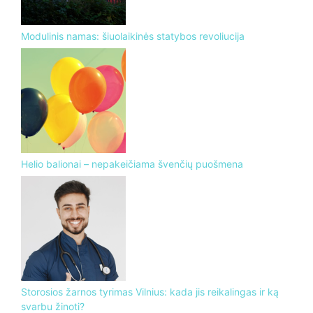
Modulinis namas: šiuolaikinės statybos revoliucija
Helio balionai – nepakeičiama švenčių puošmena
Storosios žarnos tyrimas Vilnius: kada jis reikalingas ir ką
svarbu žinoti?