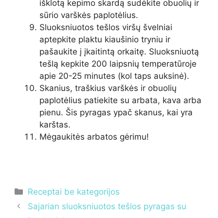
išklotą kepimo skardą sudėkite obuolių ir
sūrio varškės paplotėlius.
Sluoksniuotos tešlos viršų švelniai
aptepkite plaktu kiaušinio tryniu ir
pašaukite į įkaitintą orkaitę. Sluoksniuotą
tešlą kepkite 200 laipsnių temperatūroje
apie 20-25 minutes (kol taps auksinė).
Skanius, traškius varškės ir obuolių
paplotėlius patiekite su arbata, kava arba
pienu. Šis pyragas ypač skanus, kai yra
karštas.
Mėgaukitės arbatos gėrimu!
Kategorijos
Receptai be kategorijos
Sajarian sluoksniuotos tešlos pyragas su