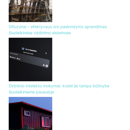
Difuzoriai – efektyvaus oro paskirstymo sprendimas
šiuolaikinėse vėdinimo sistemose
Dirbtinio intelekto mokymai: kodėl jie tampa būtinybe
šiuolaikiniame pasaulyje