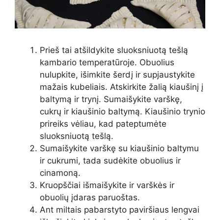
Prieš tai atšildykite sluoksniuotą tešlą
kambario temperatūroje. Obuolius
nulupkite, išimkite šerdį ir supjaustykite
mažais kubeliais. Atskirkite žalią kiaušinį į
baltymą ir trynį. Sumaišykite varškę,
cukrų ir kiaušinio baltymą. Kiaušinio trynio
prireiks vėliau, kad pateptumėte
sluoksniuotą tešlą.
Sumaišykite varškę su kiaušinio baltymu
ir cukrumi, tada sudėkite obuolius ir
cinamoną.
Kruopščiai išmaišykite ir varškės ir
obuolių įdaras paruoštas.
Ant miltais pabarstyto paviršiaus lengvai