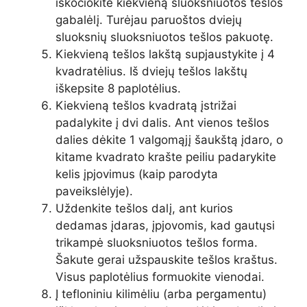
iškočiokite kiekvieną sluoksniuotos tešlos
gabalėlį. Turėjau paruoštos dviejų
sluoksnių sluoksniuotos tešlos pakuotę.
Kiekvieną tešlos lakštą supjaustykite į 4
kvadratėlius. Iš dviejų tešlos lakštų
iškepsite 8 paplotėlius.
Kiekvieną tešlos kvadratą įstrižai
padalykite į dvi dalis. Ant vienos tešlos
dalies dėkite 1 valgomąjį šaukštą įdaro, o
kitame kvadrato krašte peiliu padarykite
kelis įpjovimus (kaip parodyta
paveikslėlyje).
Uždenkite tešlos dalį, ant kurios
dedamas įdaras, įpjovomis, kad gautųsi
trikampė sluoksniuotos tešlos forma.
Šakute gerai užspauskite tešlos kraštus.
Visus paplotėlius formuokite vienodai.
Į tefloniniu kilimėliu (arba pergamentu)