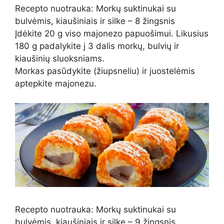
Recepto nuotrauka: Morkų suktinukai su
bulvėmis, kiaušiniais ir silke – 8 žingsnis
Įdėkite 20 g viso majonezo papuošimui. Likusius
180 g padalykite į 3 dalis morkų, bulvių ir
kiaušinių sluoksniams.
Morkas pasūdykite (žiupsneliu) ir juostelėmis
aptepkite majonezu.
Recepto nuotrauka: Morkų suktinukai su
bulvėmis, kiaušiniais ir silke – 9 žingsnis