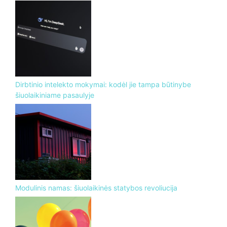
Dirbtinio intelekto mokymai: kodėl jie tampa būtinybe
šiuolaikiniame pasaulyje
Modulinis namas: šiuolaikinės statybos revoliucija