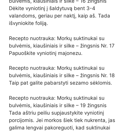
bulvėmis, kiaušiniais ir silke – 16 žingsnis
Dėkite vyniotinį į šaldytuvą bent 3-4
valandoms, geriau per naktį, kaip aš. Tada
išvyniokite foliją.
Recepto nuotrauka: Morkų suktinukai su
bulvėmis, kiaušiniais ir silke – žingsnis Nr. 17
Papuoškite vyniotinį majonezu.
Recepto nuotrauka: Morkų suktinukai su
bulvėmis, kiaušiniais ir silke – žingsnis Nr. 18
Taip pat galite pabarstyti sezamo sėklomis.
Recepto nuotrauka: Morkų suktinukai su
bulvėmis, kiaušiniais ir silke – 19 žingsnis
Tada aštriu peiliu supjaustykite vyniotinį
porcijomis. Jei morkos šiek tiek nukrenta, jas
galima lengvai pakoreguoti, kad suktinukai