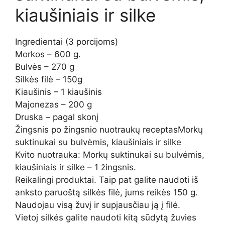
kiaušiniais ir silke
Ingredientai (3 porcijoms)
Morkos – 600 g.
Bulvės – 270 g
Silkės filė – 150g
Kiaušinis – 1 kiaušinis
Majonezas – 200 g
Druska – pagal skonį
Žingsnis po žingsnio nuotraukų receptasMorkų
suktinukai su bulvėmis, kiaušiniais ir silke
Kvito nuotrauka: Morkų suktinukai su bulvėmis,
kiaušiniais ir silke – 1 žingsnis.
Reikalingi produktai. Taip pat galite naudoti iš
anksto paruoštą silkės filė, jums reikės 150 g.
Naudojau visą žuvį ir supjausčiau ją į filė.
Vietoj silkės galite naudoti kitą sūdytą žuvies