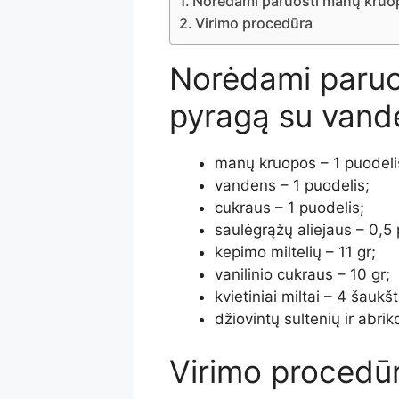
Norėdami paruošti manų kruop
Virimo procedūra
Norėdami paruo
pyragą su vand
manų kruopos – 1 puodeli
vandens – 1 puodelis;
cukraus – 1 puodelis;
saulėgrąžų aliejaus – 0,5 
kepimo miltelių – 11 gr;
vanilinio cukraus – 10 gr;
kvietiniai miltai – 4 šaukšt
džiovintų sultenių ir abrik
Virimo procedū