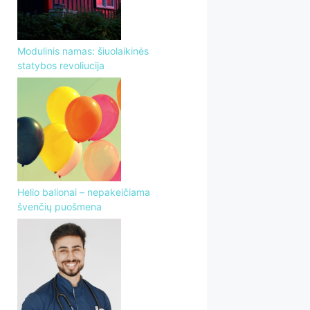
Modulinis namas: šiuolaikinės
statybos revoliucija
Helio balionai – nepakeičiama
švenčių puošmena