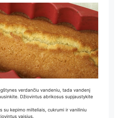
rūgštynes verdančiu vandeniu, tada vandenį
usinkite. Džiovintus abrikosus supjaustykite
su kepimo milteliais, cukrumi ir vaniliniu
iovintus vaisius.