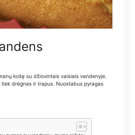
vandens
manų košę su džiovintais vaisiais vandenyje.
ek tiek drėgnas ir trapus. Nuostabus pyragas