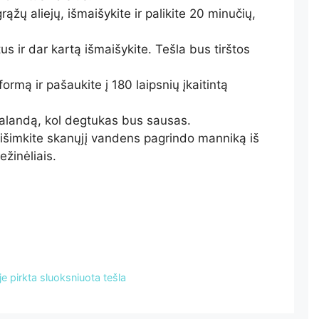
rąžų aliejų, išmaišykite ir palikite 20 minučių,
us ir dar kartą išmaišykite. Tešla bus tirštos
 formą ir pašaukite į 180 laipsnių įkaitintą
alandą, kol degtukas bus sausas.
išimkite skanųjį vandens pagrindo manniką iš
ežinėliais.
 pirkta sluoksniuota tešla