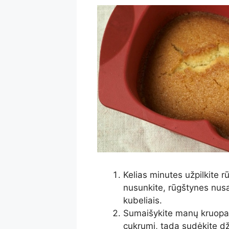
Kelias minutes užpilkite 
nusunkite, rūgštynes nusa
kubeliais.
Sumaišykite manų kruopas 
cukrumi, tada sudėkite dž