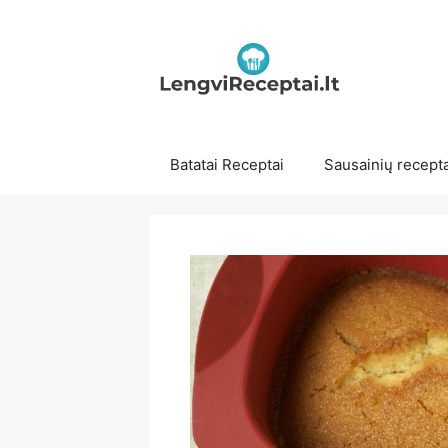
Pereiti
prie
turinio
Batatai Receptai
Sausainių recepta