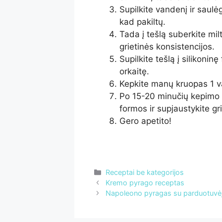
Supilkite vandenį ir saulėg
kad pakiltų.
Tada į tešlą suberkite milt
grietinės konsistencijos.
Supilkite tešlą į silikoninę
orkaitę.
Kepkite manų kruopas 1 v
Po 15-20 minučių kepimo 
formos ir supjaustykite gri
Gero apetito!
Kategorijos
Receptai be kategorijos
Kremo pyrago receptas
Napoleono pyragas su parduotuvėje