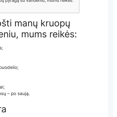
ų pyragą su vandeniu, mums reikės:
šti manų kruopų
eniu, mums reikės:
s;
puodelio;
ai;
osų – po saują.
ra