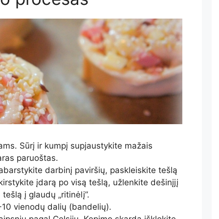
ams. Sūrį ir kumpį supjaustykite mažais
aras paruoštas.
pabarstykite darbinį paviršių, paskleiskite tešlą
kirstykite įdarą po visą tešlą, užlenkite dešinįjį
 tešlą į glaudų „ritinėlį”.
8-10 vienodų dalių (bandelių).