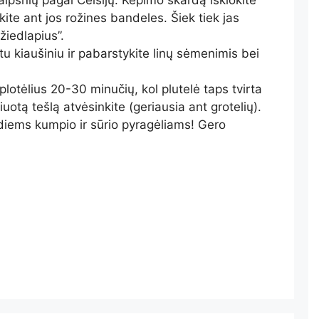
 laipsnių pagal Celsijų. Kepimo skardą išklokite
ite ant jos rožines bandeles. Šiek tiek jas
žiedlapius”.
u kiaušiniu ir pabarstykite linų sėmenimis bei
plotėlius 20-30 minučių, kol plutelė taps tvirta
iuotą tešlą atvėsinkite (geriausia ant grotelių).
diems kumpio ir sūrio pyragėliams! Gero