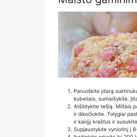
Paruoškite įdarą suktinuk
kubeliais, sumaišykite. Įd
Atšildykite tešlą. Miltais 
ir iškočiokite. Tolygiai pas
ir kairįjį kraštus ir susukite
Supjaustykite vyniotinį į 