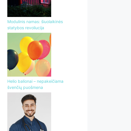
Modulinis namas: šiuolaikinės
statybos revoliucija
Helio balionai – nepakeičiama
švenčių puošmena