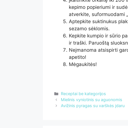
Įkaitinkite orkaitę iki 200
kepimo popieriumi ir sudėk
atverkite, suformuodami „
Aptepkite suktinukus plakt
sezamo sėklomis.
Kepkite kumpio ir sūrio pa
ir traški. Paruoštą sluoksn
Neįmanoma atsispirti gar
apetito!
Mėgaukitės!
Kategorijos
Receptai be kategorijos
Mielinis vyniotinis su aguonomis
Avižinis pyragas su varškės įdaru