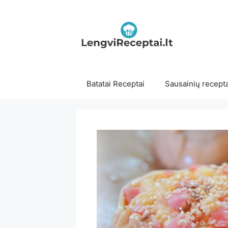
Pereiti
prie
turinio
Batatai Receptai
Sausainių recepta