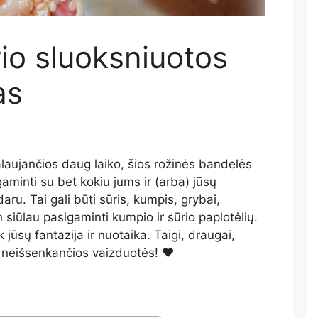
rio sluoksniuotos
as
aujančios daug laiko, šios rožinės bandelės
aminti su bet kokiu jums ir (arba) jūsų
aru. Tai gali būti sūris, kumpis, grybai,
en siūlau pasigaminti kumpio ir sūrio paplotėlių.
 jūsų fantazija ir nuotaika. Taigi, draugai,
ir neišsenkančios vaizduotės! ♥