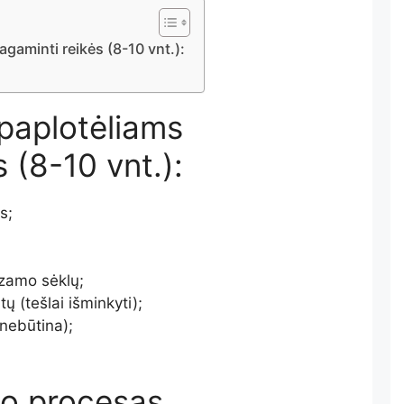
agaminti reikės (8-10 vnt.):
 paplotėliams
 (8-10 vnt.):
s;
zamo sėklų;
ų (tešlai išminkyti);
(nebūtina);
o procesas