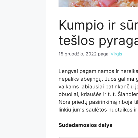
Kumpio ir sū
tešlos pyrag
15 gruodžio, 2022
pagal
Virgis
Lengvai pagaminamos ir nereikal
nepaliks abejingų. Juos galima g
vaikams labiausiai patinkančiu įd
obuoliai, kriaušės ir t. t. Šiandi
Nors priedų pasirinkimą riboja tik
linkiu jums saulėtos nuotaikos 
Sudedamosios dalys