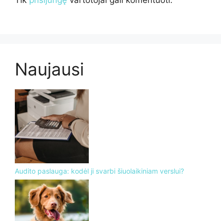
Tik
prisijungę
vartotojai gali komentuoti.
Naujausi
Audito paslauga: kodėl ji svarbi šiuolaikiniam verslui?