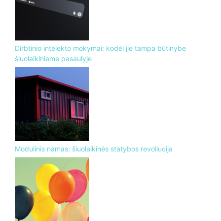
Dirbtinio intelekto mokymai: kodėl jie tampa būtinybe
šiuolaikiniame pasaulyje
Modulinis namas: šiuolaikinės statybos revoliucija