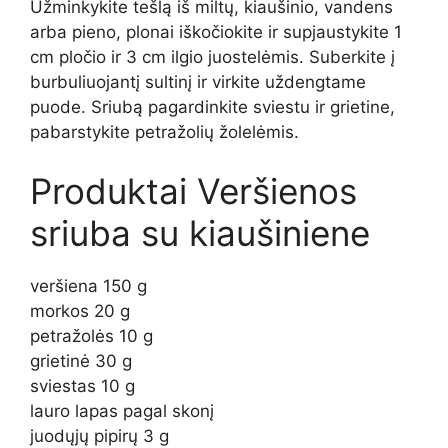
Užminkykite tešlą iš miltų, kiaušinio, vandens
arba pieno, plonai iškočiokite ir supjaustykite 1
cm pločio ir 3 cm ilgio juostelėmis. Suberkite į
burbuliuojantį sultinį ir virkite uždengtame
puode. Sriubą pagardinkite sviestu ir grietine,
pabarstykite petražolių žolelėmis.
Produktai Veršienos
sriuba su kiaušiniene
veršiena 150 g
morkos 20 g
petražolės 10 g
grietinė 30 g
sviestas 10 g
lauro lapas pagal skonį
juodųjų pipirų 3 g