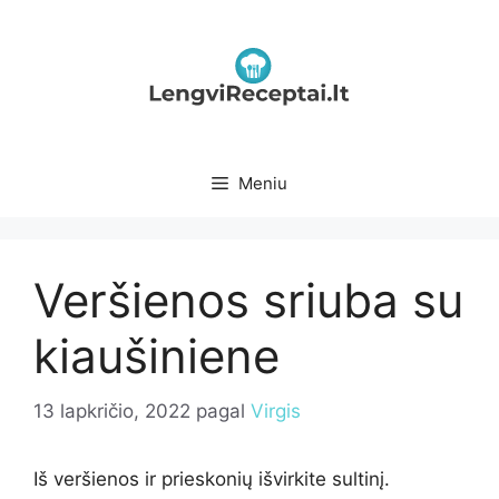
Pereiti
prie
turinio
Meniu
Veršienos sriuba su
kiaušiniene
13 lapkričio, 2022
pagal
Virgis
Iš veršienos ir prieskonių išvirkite sultinį.