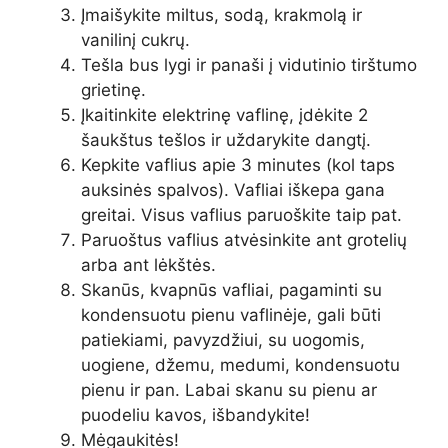
Įmaišykite miltus, sodą, krakmolą ir
vanilinį cukrų.
Tešla bus lygi ir panaši į vidutinio tirštumo
grietinę.
Įkaitinkite elektrinę vaflinę, įdėkite 2
šaukštus tešlos ir uždarykite dangtį.
Kepkite vaflius apie 3 minutes (kol taps
auksinės spalvos). Vafliai iškepa gana
greitai. Visus vaflius paruoškite taip pat.
Paruoštus vaflius atvėsinkite ant grotelių
arba ant lėkštės.
Skanūs, kvapnūs vafliai, pagaminti su
kondensuotu pienu vaflinėje, gali būti
patiekiami, pavyzdžiui, su uogomis,
uogiene, džemu, medumi, kondensuotu
pienu ir pan. Labai skanu su pienu ar
puodeliu kavos, išbandykite!
Mėgaukitės!