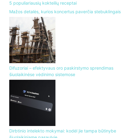
5 populiariausių kokteilių receptai
Mažos detalės, kurios koncertus paverčia stebuklingais
Difuzoriai – efektyvaus oro paskirstymo sprendimas
šiuolaikinėse vėdinimo sistemose
Dirbtinio intelekto mokymai: kodėl jie tampa būtinybe
šiuolaikiniame pasaulyje