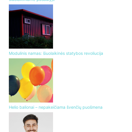
Modulinis namas: šiuolaikinės statybos revoliucija
Helio balionai – nepakeičiama švenčių puošmena