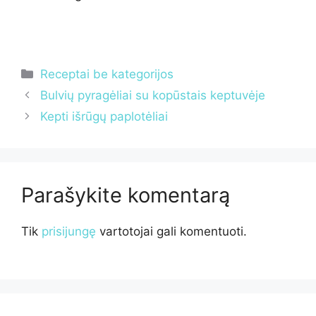
Kategorijos
Receptai be kategorijos
Bulvių pyragėliai su kopūstais keptuvėje
Kepti išrūgų paplotėliai
Parašykite komentarą
Tik
prisijungę
vartotojai gali komentuoti.