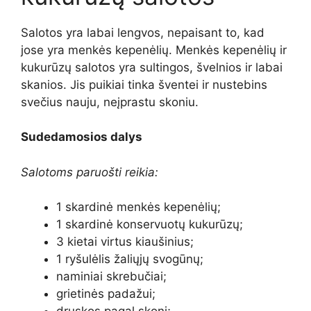
Salotos yra labai lengvos, nepaisant to, kad
jose yra menkės kepenėlių. Menkės kepenėlių ir
kukurūzų salotos yra sultingos, švelnios ir labai
skanios. Jis puikiai tinka šventei ir nustebins
svečius nauju, neįprastu skoniu.
Sudedamosios dalys
Salotoms paruošti reikia:
1 skardinė menkės kepenėlių;
1 skardinė konservuotų kukurūzų;
3 kietai virtus kiaušinius;
1 ryšulėlis žaliųjų svogūnų;
naminiai skrebučiai;
grietinės padažui;