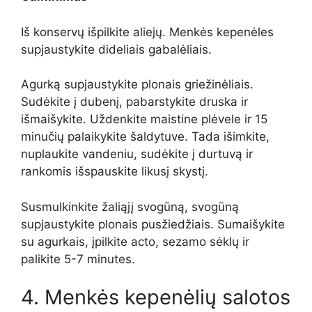
Iš konservų išpilkite aliejų. Menkės kepenėles
supjaustykite dideliais gabalėliais.
Agurką supjaustykite plonais griežinėliais.
Sudėkite į dubenį, pabarstykite druska ir
išmaišykite. Uždenkite maistine plėvele ir 15
minučių palaikykite šaldytuve. Tada išimkite,
nuplaukite vandeniu, sudėkite į durtuvą ir
rankomis išspauskite likusį skystį.
Susmulkinkite žaliąjį svogūną, svogūną
supjaustykite plonais pusžiedžiais. Sumaišykite
su agurkais, įpilkite acto, sezamo sėklų ir
palikite 5-7 minutes.
4. Menkės kepenėlių salotos