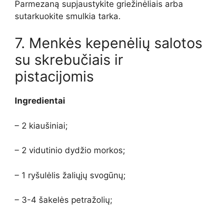
Parmezaną supjaustykite griežinėliais arba
sutarkuokite smulkia tarka.
7. Menkės kepenėlių salotos
su skrebučiais ir
pistacijomis
Ingredientai
– 2 kiaušiniai;
– 2 vidutinio dydžio morkos;
– 1 ryšulėlis žaliųjų svogūnų;
– 3-4 šakelės petražolių;