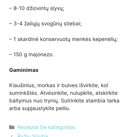
– 8-10 džiovintų slyvų;
– 3-4 žaliųjų svogūnų stiebai;
– 1 skardinė konservuotų menkės kepenėlių;
– 150 g majonezo.
Gaminimas
Kiaušinius, morkas ir bulves išvirkite, kol
suminkštės. Atvėsinkite, nulupkite, atskirkite
baltymus nuo trynių. Sutrinkite stambia tarka
arba supjaustykite peiliu.
Kategorijos
Receptai be kategorijos
Ryžių Sriuba