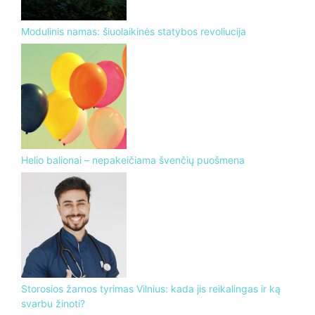
Modulinis namas: šiuolaikinės statybos revoliucija
Helio balionai – nepakeičiama švenčių puošmena
Storosios žarnos tyrimas Vilnius: kada jis reikalingas ir ką
svarbu žinoti?