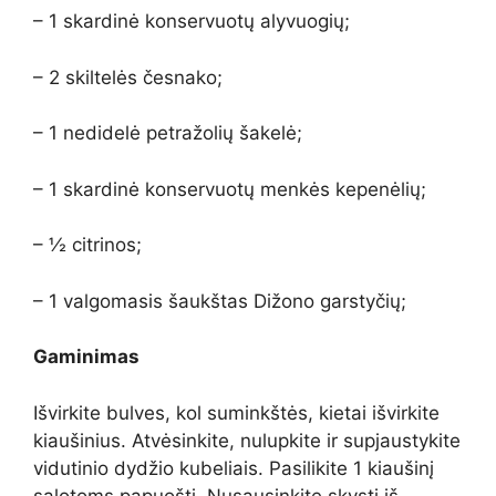
– 1 skardinė konservuotų alyvuogių;
– 2 skiltelės česnako;
– 1 nedidelė petražolių šakelė;
– 1 skardinė konservuotų menkės kepenėlių;
– ½ citrinos;
– 1 valgomasis šaukštas Dižono garstyčių;
Gaminimas
Išvirkite bulves, kol suminkštės, kietai išvirkite
kiaušinius. Atvėsinkite, nulupkite ir supjaustykite
vidutinio dydžio kubeliais. Pasilikite 1 kiaušinį
salotoms papuošti. Nusausinkite skystį iš