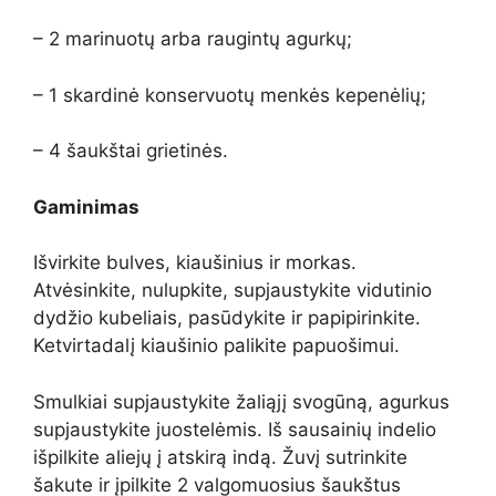
– 2 marinuotų arba raugintų agurkų;
– 1 skardinė konservuotų menkės kepenėlių;
– 4 šaukštai grietinės.
Gaminimas
Išvirkite bulves, kiaušinius ir morkas.
Atvėsinkite, nulupkite, supjaustykite vidutinio
dydžio kubeliais, pasūdykite ir papipirinkite.
Ketvirtadalį kiaušinio palikite papuošimui.
Smulkiai supjaustykite žaliąjį svogūną, agurkus
supjaustykite juostelėmis. Iš sausainių indelio
išpilkite aliejų į atskirą indą. Žuvį sutrinkite
šakute ir įpilkite 2 valgomuosius šaukštus