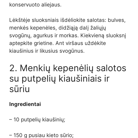
konservuoto aliejaus.
Lėkštėje sluoksniais išdėliokite salotas: bulves,
menkės kepenėles, didžiąją dalį žaliųjų
svogūnų, agurkus ir morkas. Kiekvieną sluoksnį
aptepkite grietine. Ant viršaus uždėkite
kiaušinius ir likusius svogūnus.
2. Menkių kepenėlių salotos
su putpelių kiaušiniais ir
sūriu
Ingredientai
– 10 putpelių kiaušinių;
– 150 g pusiau kieto sūrio;