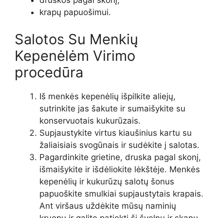
druskos pagal skonį;
krapų papuošimui.
Salotos Su Menkių
Kepenėlėm Virimo
procedūra
Iš menkės kepenėlių išpilkite aliejų,
sutrinkite jas šakute ir sumaišykite su
konservuotais kukurūzais.
Supjaustykite virtus kiaušinius kartu su
žaliaisiais svogūnais ir sudėkite į salotas.
Pagardinkite grietine, druska pagal skonį,
išmaišykite ir išdėliokite lėkštėje. Menkės
kepenėlių ir kukurūzų salotų šonus
papuoškite smulkiai supjaustytais krapais.
Ant viršaus uždėkite mūsų naminių
kruopų ir galite patiekti šį švelnų ir skanų