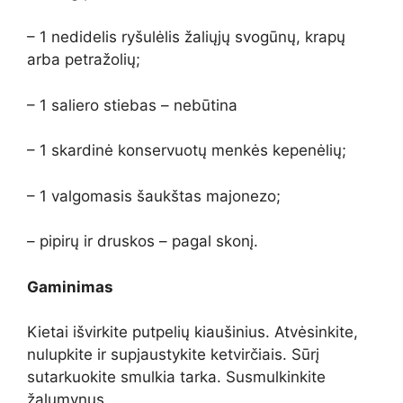
– 1 nedidelis ryšulėlis žaliųjų svogūnų, krapų
arba petražolių;
– 1 saliero stiebas – nebūtina
– 1 skardinė konservuotų menkės kepenėlių;
– 1 valgomasis šaukštas majonezo;
– pipirų ir druskos – pagal skonį.
Gaminimas
Kietai išvirkite putpelių kiaušinius. Atvėsinkite,
nulupkite ir supjaustykite ketvirčiais. Sūrį
sutarkuokite smulkia tarka. Susmulkinkite
žalumynus.