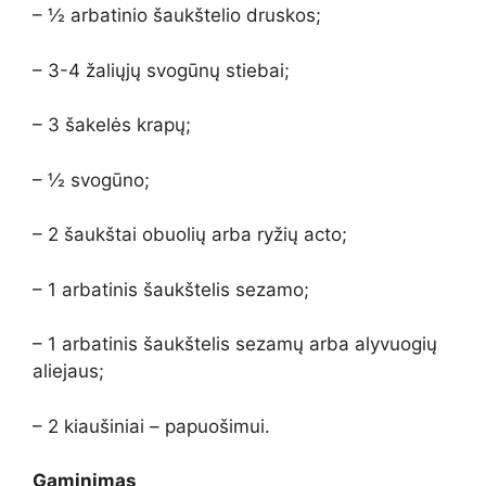
– ½ arbatinio šaukštelio druskos;
– 3-4 žaliųjų svogūnų stiebai;
– 3 šakelės krapų;
– ½ svogūno;
– 2 šaukštai obuolių arba ryžių acto;
– 1 arbatinis šaukštelis sezamo;
– 1 arbatinis šaukštelis sezamų arba alyvuogių
aliejaus;
– 2 kiaušiniai – papuošimui.
Gaminimas