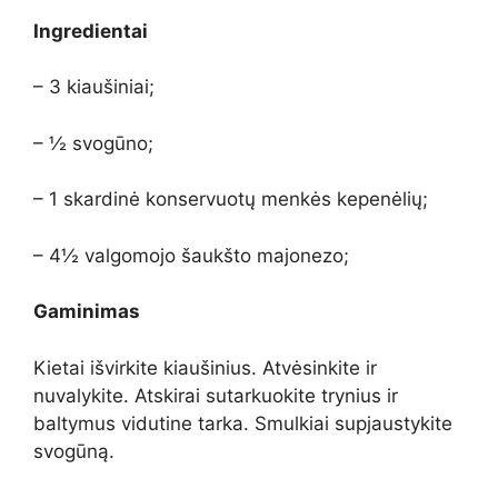
Ingredientai
– 3 kiaušiniai;
– ½ svogūno;
– 1 skardinė konservuotų menkės kepenėlių;
– 4½ valgomojo šaukšto majonezo;
Gaminimas
Kietai išvirkite kiaušinius. Atvėsinkite ir
nuvalykite. Atskirai sutarkuokite trynius ir
baltymus vidutine tarka. Smulkiai supjaustykite
svogūną.