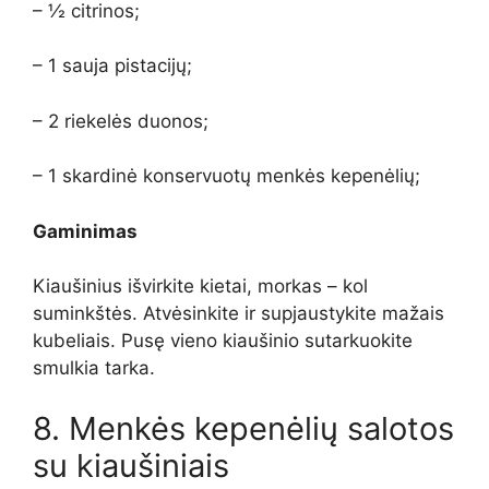
– ½ citrinos;
– 1 sauja pistacijų;
– 2 riekelės duonos;
– 1 skardinė konservuotų menkės kepenėlių;
Gaminimas
Kiaušinius išvirkite kietai, morkas – kol
suminkštės. Atvėsinkite ir supjaustykite mažais
kubeliais. Pusę vieno kiaušinio sutarkuokite
smulkia tarka.
8. Menkės kepenėlių salotos
su kiaušiniais