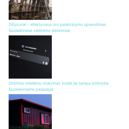
Difuzoriai – efektyvaus oro paskirstymo sprendimas
šiuolaikinėse vėdinimo sistemose
Dirbtinio intelekto mokymai: kodėl jie tampa būtinybe
šiuolaikiniame pasaulyje