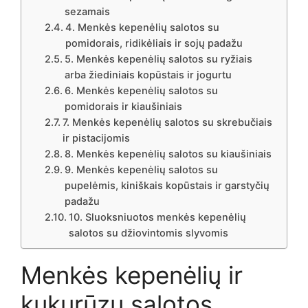
sezamais
4. Menkės kepenėlių salotos su
pomidorais, ridikėliais ir sojų padažu
5. Menkės kepenėlių salotos su ryžiais
arba žiediniais kopūstais ir jogurtu
6. Menkės kepenėlių salotos su
pomidorais ir kiaušiniais
7. Menkės kepenėlių salotos su skrebučiais
ir pistacijomis
8. Menkės kepenėlių salotos su kiaušiniais
9. Menkės kepenėlių salotos su
pupelėmis, kiniškais kopūstais ir garstyčių
padažu
10. Sluoksniuotos menkės kepenėlių
salotos su džiovintomis slyvomis
Menkės kepenėlių ir
kukurūzų salotos