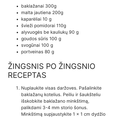
baklažanai 300g
malta jautiena 200g
kaparėliai 10 g
švieži pomidorai 110g
alyvuogės be kauliukų 90 g
goudos sūris 100 g
svogūnai 100 g
portveinas 80 g
ŽINGSNIS PO ŽINGSNIO
RECEPTAS
Nuplaukite visas daržoves. Pašalinkite
baklažanų kotelius. Peiliu ir šaukšteliu
išskobkite baklažano minkštimą,
palikdami 3-4 mm storio šonus.
Minkštimą supjaustykite 1 x 1 cm dydžio