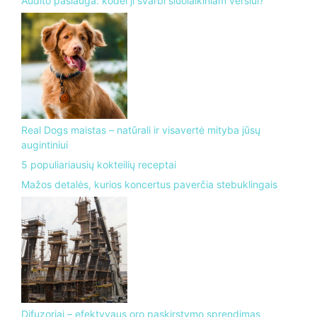
Audito paslauga: kodėl ji svarbi šiuolaikiniam verslui?
Real Dogs maistas – natūrali ir visavertė mityba jūsų
augintiniui
5 populiariausių kokteilių receptai
Mažos detalės, kurios koncertus paverčia stebuklingais
Difuzoriai – efektyvaus oro paskirstymo sprendimas