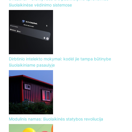
šiuolaikinėse vėdinimo sistemose
Dirbtinio intelekto mokymai: kodėl jie tampa būtinybe
šiuolaikiniame pasaulyje
Modulinis namas: šiuolaikinės statybos revoliucija