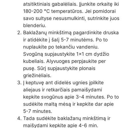
atsitiktiniais gabalėliais. Įjunkite orkaitę iki
180-200 °C temperatūros. Jei pomidorai
savo sultyse nesusmulkinti, sutrinkite juos
blenderiu.
Baklažanų minkštimą pagardinkite druska
ir atidėkite į šalį 5-7 minutėms. Po to
nuplaukite po tekančiu vandeniu.
Svogūną supjaustykite 1×1 cm dydžio
kubeliais. Alyvuoges perpjaukite per
pusę. Sūrį supjaustykite plonais
griežinėliais.
Į keptuvę ant didelės ugnies įpilkite
aliejaus ir retkarčiais pamaišydami
kepkite svogūnus apie 3-4 minutes. Po to
sudėkite maltą mėsą ir kepkite dar apie
5-7 minutes.
Tada sudėkite baklažanų minkštimą ir
maišydami kepkite apie 4-6 min.