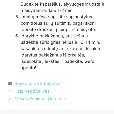
Sudėkite kaparėlius, alyvuoges ir uostą ir
maišydami virkite 1-2 min.
Į maltą mėsą supilkite supjaustytus
pomidorus su jų sultimis, pagal skonį
įberkite druskos, pipirų ir išmaišykite.
Įdarykite baklažanus, ant viršaus
uždėkite sūrio griežinėlius ir 10-14 min.
pašaukite į orkaitę ant skardos. Išimkite
įdarytus baklažanus iš orkaitės,
išdėliokite į lėkštes ir patiekite. Gero
apetito!
Kategorijos
Receptai be kategorijos
Kaip Kepti Bulves
Mesos Kepimas Orkaiteje