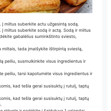
į. Į miltus suberkite actu užgesintą sodą.
. Į miltus suberkite sodą ir actą. Sodą ir miltus
dėkite gabalėlius suminkštinto sviesto,
miltais, tada įmaišykite ištirpintą sviestą,
ą peiliu, susmulkinkite visus ingredientus ir
te peiliu, tarsi kapotumėte visus ingredientus ir
omis, kad tešla gerai susisuktų į rutulį, taptų
omis, kad tešla gerai susisuktų į rutulį, taptų
.
ę plėvelę ir padėkite į šaldytuvą 1 valandai.