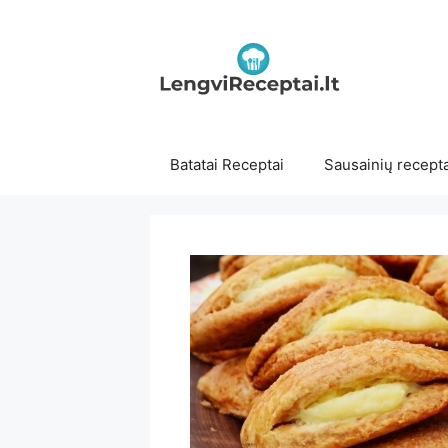
Pereiti
prie
turinio
Batatai Receptai
Sausainių recepta