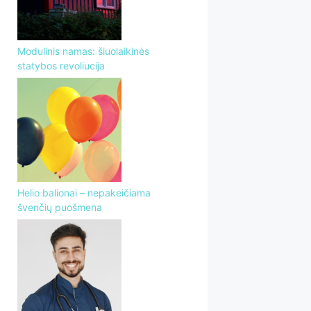
Modulinis namas: šiuolaikinės
statybos revoliucija
Helio balionai – nepakeičiama
švenčių puošmena