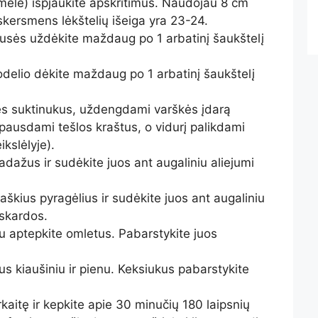
ormele) išpjaukite apskritimus. Naudojau 8 cm
skersmens lėkštelių išeiga yra 23-24.
usės uždėkite maždaug po 1 arbatinį šaukštelį
odelio dėkite maždaug po 1 arbatinį šaukštelį
s suktinukus, uždengdami varškės įdarą
spausdami tešlos kraštus, o vidurį palikdami
kslėlyje).
dažus ir sudėkite juos ant augaliniu aliejumi
.
aškius pyragėlius ir sudėkite juos ant augaliniu
 skardos.
iu aptepkite omletus. Pabarstykite juos
s kiaušiniu ir pienu. Keksiukus pabarstykite
rkaitę ir kepkite apie 30 minučių 180 laipsnių