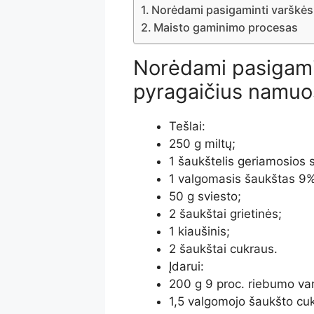
Norėdami pasigaminti varškės
Maisto gaminimo procesas
Norėdami pasigami
pyragaičius namuos
Tešlai:
250 g miltų;
1 šaukštelis geriamosios 
1 valgomasis šaukštas 9%
50 g sviesto;
2 šaukštai grietinės;
1 kiaušinis;
2 šaukštai cukraus.
Įdarui:
200 g 9 proc. riebumo va
1,5 valgomojo šaukšto cu