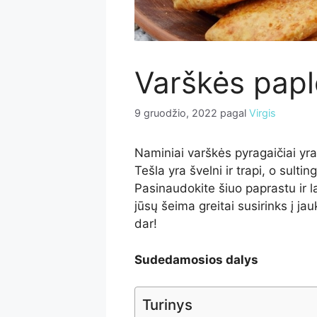
Varškės papl
9 gruodžio, 2022
pagal
Virgis
Naminiai varškės pyragaičiai yra
Tešla yra švelni ir trapi, o sul
Pasinaudokite šiuo paprastu ir l
jūsų šeima greitai susirinks į ja
dar!
Sudedamosios dalys
Turinys