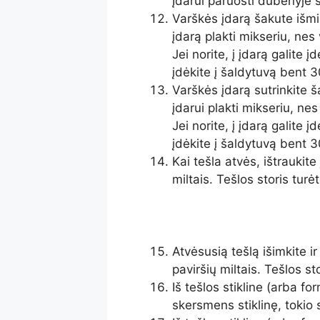
Įdarui paruošti dubenyje s
Varškės įdarą šakute išm
įdarą plakti mikseriu, nes
Jei norite, į įdarą galite 
įdėkite į šaldytuvą bent 3
Varškės įdarą sutrinkite 
įdarui plakti mikseriu, nes
Jei norite, į įdarą galite 
įdėkite į šaldytuvą bent 3
Kai tešla atvės, ištraukite
miltais. Tešlos storis tur
Atvėsusią tešlą išimkite i
paviršių miltais. Tešlos s
Iš tešlos stikline (arba f
skersmens stiklinę, tokio 