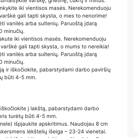
umaišykite varškę, grietinę, cukrų ir miltus.
inkykite iki vientisos masės. Nerekomenduoju
 varškė gali tapti skysta, o mes to nenorime!
įdėti vanilės arba sultenių. Paruoštą įdarą
0 minučių.
šakute iki vientisos masės. Nerekomenduoju
 varškė gali tapti skysta, o mums to nereikia!
įdėti vanilės arba sultenių. Paruoštą įdarą
0 minučių.
 ją ir iškočiokite, pabarstydami darbo paviršių
ėtų būti 4-5 mm.
r iškočiokite į lakštą, pabarstydami darbo
toris turėtų būti 4-5 mm.
ormele) išpjaukite apskritimus. Naudojau 8 cm
skersmens lėkštelių išeiga – 23-24 vienetai.