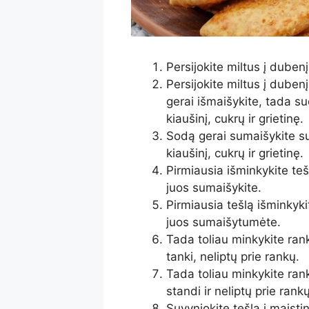
Persijokite miltus į duben
Persijokite miltus į dubenį
gerai išmaišykite, tada su
kiaušinį, cukrų ir grietinę.
Sodą gerai sumaišykite su 
kiaušinį, cukrų ir grietinę.
Pirmiausia išminkykite tešl
juos sumaišykite.
Pirmiausia tešlą išminkyki
juos sumaišytumėte.
Tada toliau minkykite rank
tanki, neliptų prie rankų.
Tada toliau minkykite rank
standi ir neliptų prie rankų
Suvyniokite tešlą į maistin