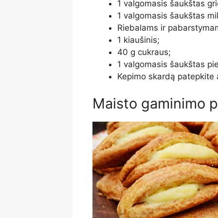
1 valgomasis šaukštas gri
1 valgomasis šaukštas mil
Riebalams ir pabarstyma
1 kiaušinis;
40 g cukraus;
1 valgomasis šaukštas pi
Kepimo skardą patepkite a
Maisto gaminimo 