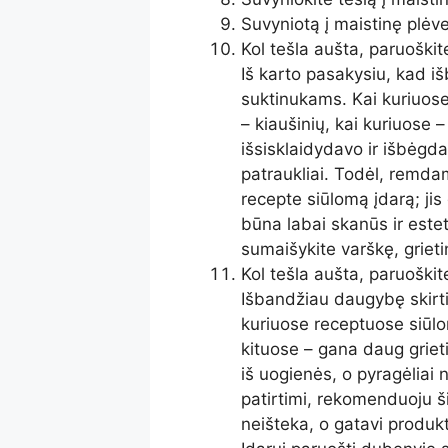
Suvyniotą į maistinę plėve
Kol tešla aušta, paruoški
Iš karto pasakysiu, kad i
suktinukams. Kai kuriuose
– kiaušinių, kai kuriuose 
išsisklaidydavo ir išbėgda
patraukliai. Todėl, remda
recepte siūlomą įdarą; jis 
būna labai skanūs ir estet
sumaišykite varškę, grietin
Kol tešla aušta, paruoški
Išbandžiau daugybę skirti
kuriuose receptuose siūlom
kituose – gana daug grieti
iš uogienės, o pyragėliai
patirtimi, rekomenduoju ši
neišteka, o gatavi produkt