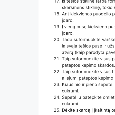
Iš tešlos stikline (arba f
skersmens stiklinę, tokio 
Ant kiekvienos puodelio p
įdaro.
Į vieną pusę kiekvieno pu
įdaro.
Tada suformuokite varškė
laisvąja tešlos puse ir už
atvirą (kaip parodyta pavei
Taip suformuokite visus pa
pateptos kepimo skardos
Taip suformuokite visus tr
aliejumi pateptos kepimo
Kiaušinio ir pieno šepetėl
cukrumi.
Šepetėliu patepkite omletu
cukrumi.
Dėkite skardą į įkaitintą o