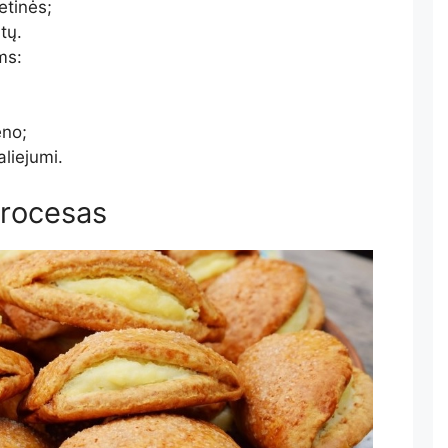
etinės;
tų.
ms:
eno;
liejumi.
procesas