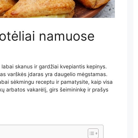
otėliai namuose
 labai skanus ir gardžiai kvepiantis kepinys.
tingas varškės įdaras yra daugelio mėgstamas.
abai sėkmingu receptu ir pamatysite, kaip visa
ukų arbatos vakarėlį, girs šeimininkę ir prašys