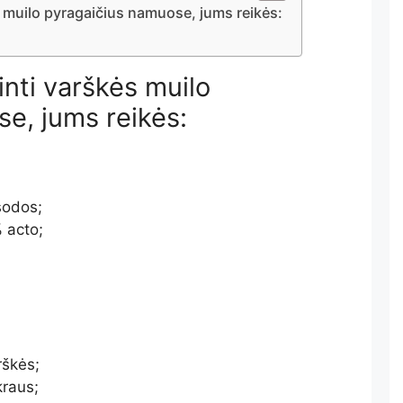
 muilo pyragaičius namuose, jums reikės:
nti varškės muilo
e, jums reikės:
sodos;
 acto;
rškės;
kraus;