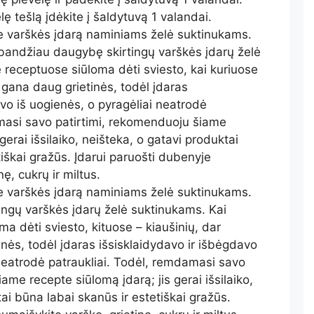
lę tešlą įdėkite į šaldytuvą 1 valandai.
te varškės įdarą naminiams želė suktinukams.
šbandžiau daugybę skirtingų varškės įdarų želė
 receptuose siūloma dėti sviesto, kai kuriuose
– gana daug grietinės, todėl įdaras
vo iš uogienės, o pyragėliai neatrodė
masi savo patirtimi, rekomenduoju šiame
gerai išsilaiko, neišteka, o gatavi produktai
iškai gražūs. Įdarui paruošti dubenyje
ę, cukrų ir miltus.
te varškės įdarą naminiams želė suktinukams.
ngų varškės įdarų želė suktinukams. Kai
a dėti sviesto, kituose – kiaušinių, dar
nės, todėl įdaras išsisklaidydavo ir išbėgdavo
 neatrodė patraukliai. Todėl, remdamasi savo
ame recepte siūlomą įdarą; jis gerai išsilaiko,
ai būna labai skanūs ir estetiškai gražūs.