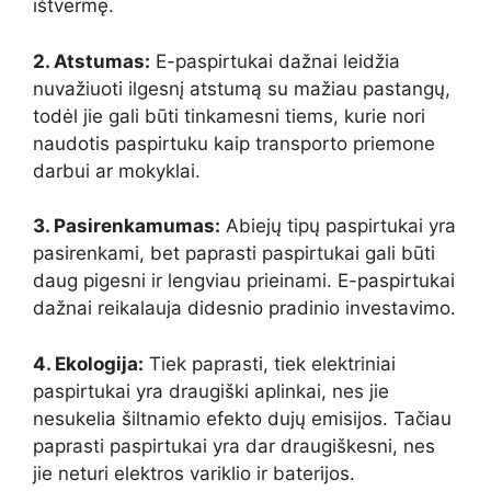
ištvermę.
2. Atstumas:
E-paspirtukai dažnai leidžia
nuvažiuoti ilgesnį atstumą su mažiau pastangų,
todėl jie gali būti tinkamesni tiems, kurie nori
naudotis paspirtuku kaip transporto priemone
darbui ar mokyklai.
3. Pasirenkamumas:
Abiejų tipų paspirtukai yra
pasirenkami, bet paprasti paspirtukai gali būti
daug pigesni ir lengviau prieinami. E-paspirtukai
dažnai reikalauja didesnio pradinio investavimo.
4. Ekologija:
Tiek paprasti, tiek elektriniai
paspirtukai yra draugiški aplinkai, nes jie
nesukelia šiltnamio efekto dujų emisijos. Tačiau
paprasti paspirtukai yra dar draugiškesni, nes
jie neturi elektros variklio ir baterijos.