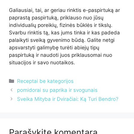
Galiausiai, tai, ar geriau rinktis e-paspirtuką ar
paprastą paspirtuką, priklauso nuo jūsų
individualių poreikių, fizinės būklės ir tikslų.
Svarbu rinktis tą, kas jums tinka ir kas padeda
palaikyti sveiką gyvenimo būdą. Galite netgi
apsvarstyti galimybę turėti abiejų tipų
paspirtuką ir naudoti juos priklausomai nuo
situacijos ir savo nuotaikos.
Kategorijos
Receptai be kategorijos
pomidorai su paprika ir svogunais
Sveika Mityba ir Dviračiai: Ką Turi Bendro?
Parašykite komentarą