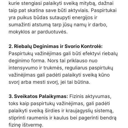
kurie stengiasi palaikyti sveiką mitybą, dažnai
taip pat skatina save būti aktyviais. Paspirtukai
yra puikus būdas sutaupyti energijos ir
sumažinti atstumą tarp jūsų namų ir darbo,
mokyklos ar parduotuvės.
2. Riebalų Deginimas ir Svorio Kontrolė:
Paspirtukų važinėjimas gali būti efektyvi riebalų
deginimo forma. Nors tai priklauso nuo
intensyvumo ir trukmės, reguliarus paspirtukų
važinėjimas gali padėti palaikyti sveiką kūno
svorį arba mesti svorį, jei tai būtina.
3. Sveikatos Palaikymas:
Fizinis aktyvumas,
toks kaip paspirtukų važinėjimas, gali padėti
palaikyti sveiką širdies ir kraujagyslių sistemą,
stiprinti raumenis ir kaulus bei pagerinti bendrą
fizinę ištvermę.