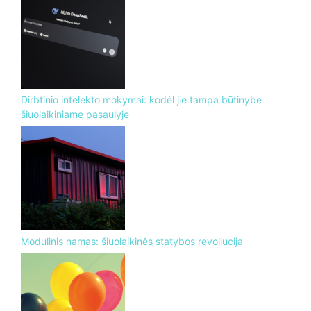
Dirbtinio intelekto mokymai: kodėl jie tampa būtinybe
šiuolaikiniame pasaulyje
Modulinis namas: šiuolaikinės statybos revoliucija