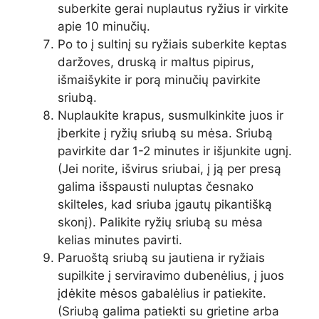
suberkite gerai nuplautus ryžius ir virkite
apie 10 minučių.
Po to į sultinį su ryžiais suberkite keptas
daržoves, druską ir maltus pipirus,
išmaišykite ir porą minučių pavirkite
sriubą.
Nuplaukite krapus, susmulkinkite juos ir
įberkite į ryžių sriubą su mėsa. Sriubą
pavirkite dar 1-2 minutes ir išjunkite ugnį.
(Jei norite, išvirus sriubai, į ją per presą
galima išspausti nuluptas česnako
skilteles, kad sriuba įgautų pikantišką
skonį). Palikite ryžių sriubą su mėsa
kelias minutes pavirti.
Paruoštą sriubą su jautiena ir ryžiais
supilkite į serviravimo dubenėlius, į juos
įdėkite mėsos gabalėlius ir patiekite.
(Sriubą galima patiekti su grietine arba