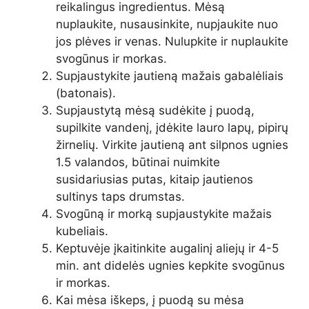
reikalingus ingredientus. Mėsą
nuplaukite, nusausinkite, nupjaukite nuo
jos plėves ir venas. Nulupkite ir nuplaukite
svogūnus ir morkas.
Supjaustykite jautieną mažais gabalėliais
(batonais).
Supjaustytą mėsą sudėkite į puodą,
supilkite vandenį, įdėkite lauro lapų, pipirų
žirnelių. Virkite jautieną ant silpnos ugnies
1.5 valandos, būtinai nuimkite
susidariusias putas, kitaip jautienos
sultinys taps drumstas.
Svogūną ir morką supjaustykite mažais
kubeliais.
Keptuvėje įkaitinkite augalinį aliejų ir 4-5
min. ant didelės ugnies kepkite svogūnus
ir morkas.
Kai mėsa iškeps, į puodą su mėsa