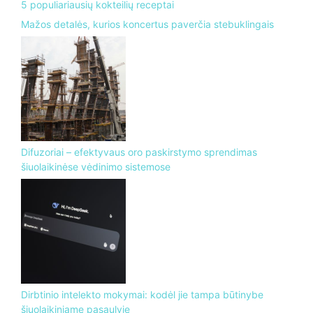
5 populiariausių kokteilių receptai
Mažos detalės, kurios koncertus paverčia stebuklingais
Difuzoriai – efektyvaus oro paskirstymo sprendimas
šiuolaikinėse vėdinimo sistemose
Dirbtinio intelekto mokymai: kodėl jie tampa būtinybe
šiuolaikiniame pasaulyje