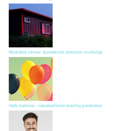
Modulinis namas: šiuolaikinės statybos revoliucija
Helio balionai – nepakeičiama švenčių puošmena