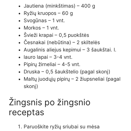
Jautiena (minkštimas) – 400 g
Ryžių kruopos – 60 g
Svogūnas – 1 vnt.
Morkos – 1 vnt.
Švieži krapai – 0,5 puokštės
Česnakai (nebūtina) – 2 skiltelės
Augalinis aliejus kepimui – 3 šaukštai. l.
lauro lapai – 3-4 vnt.
Pipirų žirneliai – 4-5 vnt.
Druska – 0,5 šaukštelio (pagal skonį)
Maltų juodųjų pipirų – 2 žiupsneliai (pagal
skonį)
Žingsnis po žingsnio
receptas
Paruoškite ryžių sriubai su mėsa