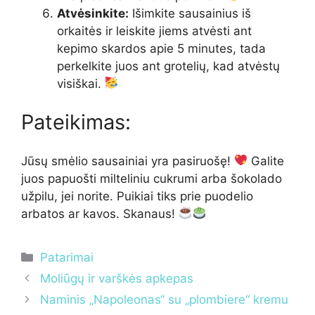
Atvėsinkite:
Išimkite sausainius iš
orkaitės ir leiskite jiems atvėsti ant
kepimo skardos apie 5 minutes, tada
perkelkite juos ant grotelių, kad atvėstų
visiškai.
Pateikimas:
Jūsų smėlio sausainiai yra pasiruošę!
Galite
juos papuošti milteliniu cukrumi arba šokolado
užpilu, jei norite. Puikiai tiks prie puodelio
arbatos ar kavos. Skanaus!
Kategorijos
Patarimai
Moliūgų ir varškės apkepas
Naminis „Napoleonas“ su „plombiere“ kremu