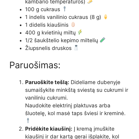
kambario temperatūros)
100 g cukraus
1 indelis vanilinio cukraus (8 g)
1 didelis kiaušinis
400 g kvietinių miltų
1/2 šaukštelio kepimo miltelių
Žiupsnelis druskos
Paruošimas:
Paruoškite tešlą:
Dideliame dubenyje
sumaišykite minkštą sviestą su cukrumi ir
vaniliniu cukrumi.
Naudokite elektrinį plaktuvas arba
šluotelę, kol masė taps šviesi ir kreminė.
Pridėkite kiaušinį:
Į kremą įmuškite
kiaušinį ir dar kartą gerai išplakite, kol