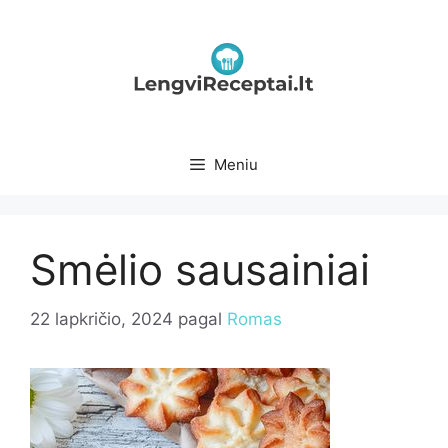
Pereiti
prie
turinio
Meniu
Smėlio sausainiai
22 lapkričio, 2024
pagal
Romas