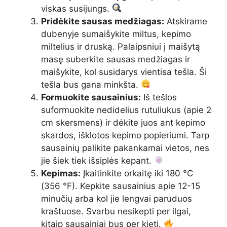
viskas susijungs.
Pridėkite sausas medžiagas:
Atskirame
dubenyje sumaišykite miltus, kepimo
miltelius ir druską. Palaipsniui į maišytą
masę suberkite sausas medžiagas ir
maišykite, kol susidarys vientisa tešla. Ši
tešla bus gana minkšta.
Formuokite sausainius:
Iš tešlos
suformuokite nedidelius rutuliukus (apie 2
cm skersmens) ir dėkite juos ant kepimo
skardos, išklotos kepimo popieriumi. Tarp
sausainių palikite pakankamai vietos, nes
jie šiek tiek išsiplės kepant.
Kepimas:
Įkaitinkite orkaitę iki 180 °C
(356 °F). Kepkite sausainius apie 12-15
minučių arba kol jie lengvai paruduos
kraštuose. Svarbu nesikepti per ilgai,
kitaip sausainiai bus per kieti.