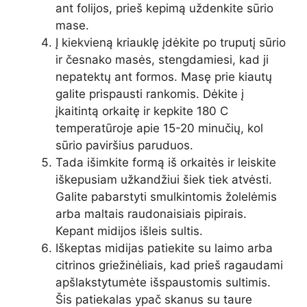
ant folijos, prieš kepimą uždenkite sūrio
mase.
Į kiekvieną kriauklę įdėkite po truputį sūrio
ir česnako masės, stengdamiesi, kad ji
nepatektų ant formos. Masę prie kiautų
galite prispausti rankomis. Dėkite į
įkaitintą orkaitę ir kepkite 180 C
temperatūroje apie 15-20 minučių, kol
sūrio paviršius paruduos.
Tada išimkite formą iš orkaitės ir leiskite
iškepusiam užkandžiui šiek tiek atvėsti.
Galite pabarstyti smulkintomis žolelėmis
arba maltais raudonaisiais pipirais.
Kepant midijos išleis sultis.
Iškeptas midijas patiekite su laimo arba
citrinos griežinėliais, kad prieš ragaudami
apšlakstytumėte išspaustomis sultimis.
Šis patiekalas ypač skanus su taure