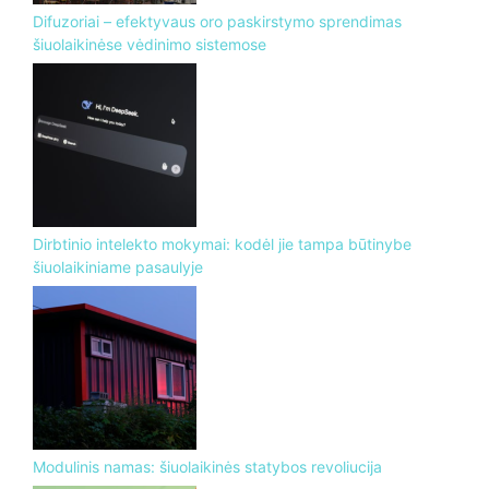
Difuzoriai – efektyvaus oro paskirstymo sprendimas
šiuolaikinėse vėdinimo sistemose
Dirbtinio intelekto mokymai: kodėl jie tampa būtinybe
šiuolaikiniame pasaulyje
Modulinis namas: šiuolaikinės statybos revoliucija