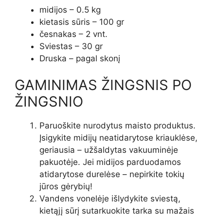
midijos – 0.5 kg
kietasis sūris – 100 gr
česnakas – 2 vnt.
Sviestas – 30 gr
Druska – pagal skonį
GAMINIMAS ŽINGSNIS PO
ŽINGSNIO
Paruoškite nurodytus maisto produktus.
Įsigykite midijų neatidarytose kriauklėse,
geriausia – užšaldytas vakuuminėje
pakuotėje. Jei midijos parduodamos
atidarytose durelėse – nepirkite tokių
jūros gėrybių!
Vandens vonelėje išlydykite sviestą,
kietąjį sūrį sutarkuokite tarka su mažais