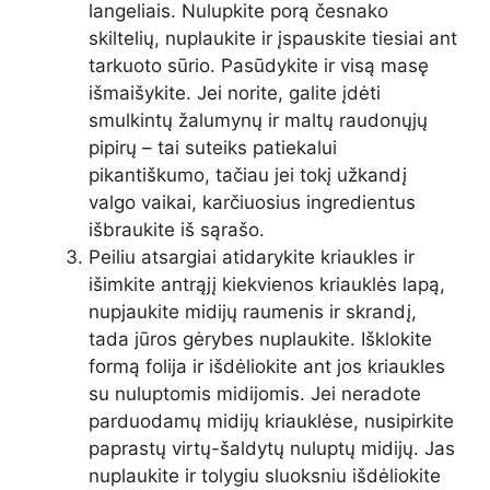
langeliais. Nulupkite porą česnako
skiltelių, nuplaukite ir įspauskite tiesiai ant
tarkuoto sūrio. Pasūdykite ir visą masę
išmaišykite. Jei norite, galite įdėti
smulkintų žalumynų ir maltų raudonųjų
pipirų – tai suteiks patiekalui
pikantiškumo, tačiau jei tokį užkandį
valgo vaikai, karčiuosius ingredientus
išbraukite iš sąrašo.
Peiliu atsargiai atidarykite kriaukles ir
išimkite antrąjį kiekvienos kriauklės lapą,
nupjaukite midijų raumenis ir skrandį,
tada jūros gėrybes nuplaukite. Išklokite
formą folija ir išdėliokite ant jos kriaukles
su nuluptomis midijomis. Jei neradote
parduodamų midijų kriauklėse, nusipirkite
paprastų virtų-šaldytų nuluptų midijų. Jas
nuplaukite ir tolygiu sluoksniu išdėliokite