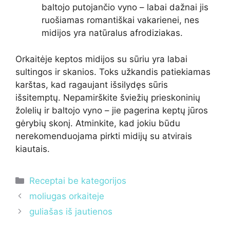
baltojo putojančio vyno – labai dažnai jis
ruošiamas romantiškai vakarienei, nes
midijos yra natūralus afrodiziakas.
Orkaitėje keptos midijos su sūriu yra labai
sultingos ir skanios. Toks užkandis patiekiamas
karštas, kad ragaujant išsilydęs sūris
išsitemptų. Nepamirškite šviežių prieskoninių
žolelių ir baltojo vyno – jie pagerina keptų jūros
gėrybių skonį. Atminkite, kad jokiu būdu
nerekomenduojama pirkti midijų su atvirais
kiautais.
Kategorijos
Receptai be kategorijos
moliugas orkaiteje
guliašas iš jautienos