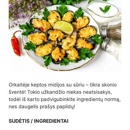
Orkaitėje keptos midijos su sūriu – tikra skonio
šventė! Tokio užkandžio niekas neatsisakys,
todėl iš karto padvigubinkite ingredientų normą,
nes daugelis prašys papildų!
SUDĖTIS / INGREDIENTAI