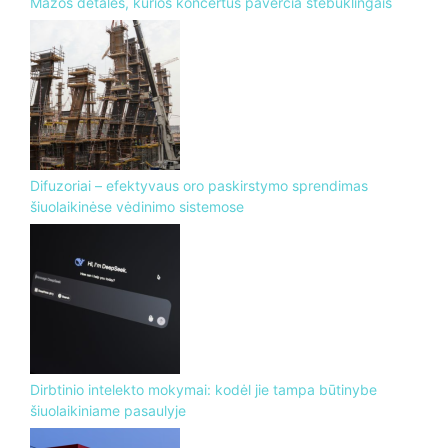
Mažos detalės, kurios koncertus paverčia stebuklingais
Difuzoriai – efektyvaus oro paskirstymo sprendimas
šiuolaikinėse vėdinimo sistemose
Dirbtinio intelekto mokymai: kodėl jie tampa būtinybe
šiuolaikiniame pasaulyje