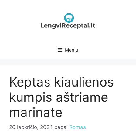
Pereiti
prie
turinio
Meniu
Keptas kiaulienos
kumpis aštriame
marinate
26 lapkričio, 2024
pagal
Romas