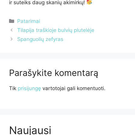
ir suteiks daug skanių akimirkų!
Kategorijos
Patarimai
Tilapija traškioje bulvių plutelėje
Spanguolių zefyras
Parašykite komentarą
Tik
prisijungę
vartotojai gali komentuoti.
Naujausi