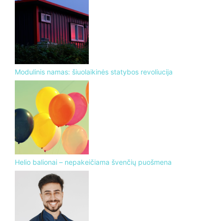
Modulinis namas: šiuolaikinės statybos revoliucija
Helio balionai – nepakeičiama švenčių puošmena