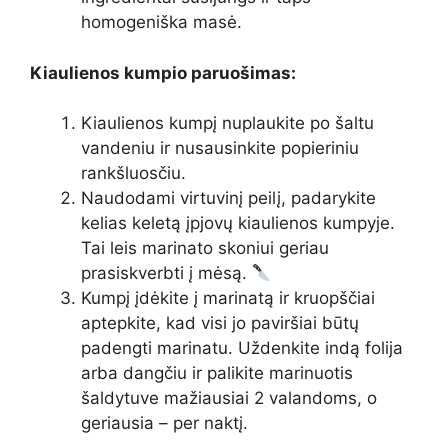
homogeniška masė.
Kiaulienos kumpio paruošimas:
Kiaulienos kumpį nuplaukite po šaltu
vandeniu ir nusausinkite popieriniu
rankšluosčiu.
Naudodami virtuvinį peilį, padarykite
kelias keletą įpjovų kiaulienos kumpyje.
Tai leis marinato skoniui geriau
prasiskverbti į mėsą.
Kumpį įdėkite į marinatą ir kruopščiai
aptepkite, kad visi jo paviršiai būtų
padengti marinatu. Uždenkite indą folija
arba dangčiu ir palikite marinuotis
šaldytuve mažiausiai 2 valandoms, o
geriausia – per naktį.