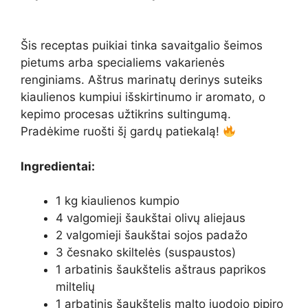
Šis receptas puikiai tinka savaitgalio šeimos
pietums arba specialiems vakarienės
renginiams. Aštrus marinatų derinys suteiks
kiaulienos kumpiui išskirtinumo ir aromato, o
kepimo procesas užtikrins sultingumą.
Pradėkime ruošti šį gardų patiekalą!
Ingredientai:
1 kg kiaulienos kumpio
4 valgomieji šaukštai olivų aliejaus
2 valgomieji šaukštai sojos padažo
3 česnako skiltelės (suspaustos)
1 arbatinis šaukštelis aštraus paprikos
miltelių
1 arbatinis šaukštelis malto juodojo pipiro