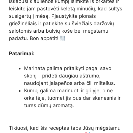
Iškepusi kiaulienos kumpį išimkite iš orkaitės ir
leiskite jam pastovėti keletą minučių, kad sultys
susigertų į mėsą. Pjaustykite plonais
griežinėliais ir patiekite su šviežiais daržovių
salotomis arba bulvių koše bei mėgstamu
padažu. Bon appétit!
Patarimai:
Marinatą galima pritaikyti pagal savo
skonį – pridėti daugiau aštrumo,
naudojant jalapeños arba čili miltelius.
Kumpį galima marinuoti ir grilyje, o ne
orkaitėje, tuomet jis bus dar skanesnis ir
turės dūmų aromatą.
Tikiuosi, kad šis receptas taps Jūsų mėgstamu