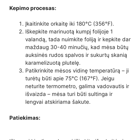
Kepimo procesas:
Įkaitinkite orkaitę iki 180°C (356°F).
Iškepkite marinuotą kumpį folijoje 1
valandą, tada nuimkite foliją ir kepkite dar
maždaug 30-40 minučių, kad mėsa būtų
auksinės rudos spalvos ir sukurtų skanią
karamelizuotą plutelę.
Patikrinkite mėsos vidinę temperatūrą – ji
turėtų būti apie 75°C (167°F). Jeigu
neturite termometro, galima vadovautis ir
išvaizda – mėsa turi būti sultinga ir
lengvai atskiriama šakute.
Patiekimas: