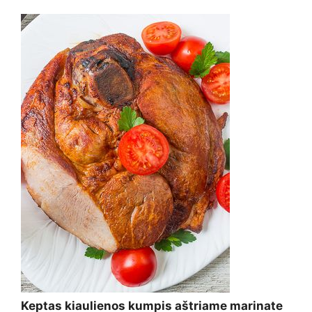
Keptas kiaulienos kumpis aštriame marinate