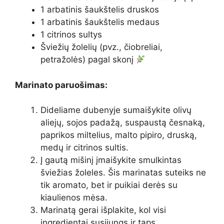
1 arbatinis šaukštelis druskos
1 arbatinis šaukštelis medaus
1 citrinos sultys
Šviežių žolelių (pvz., čiobreliai,
petražolės) pagal skonį
Marinato paruošimas:
Dideliame dubenyje sumaišykite olivų
aliejų, sojos padažą, suspaustą česnaką,
paprikos miltelius, malto pipiro, druską,
medų ir citrinos sultis.
Į gautą mišinį įmaišykite smulkintas
šviežias žoleles. Šis marinatas suteiks ne
tik aromato, bet ir puikiai derės su
kiaulienos mėsa.
Marinatą gerai išplakite, kol visi
ingredientai susijungs ir taps