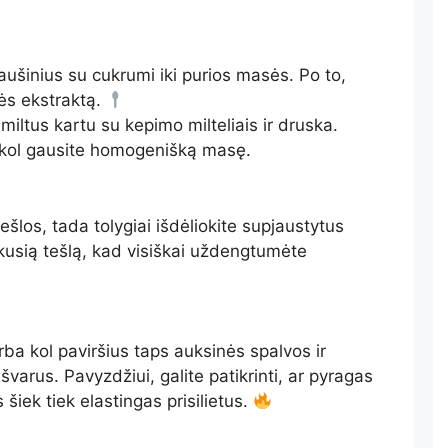
ušinius su cukrumi iki purios masės. Po to,
ilės ekstraktą.
 miltus kartu su kepimo milteliais ir druska.
a, kol gausite homogenišką masę.
ešlos, tada tolygiai išdėliokite supjaustytus
likusią tešlą, kad visiškai uždengtumėte
ba kol paviršius taps auksinės spalvos ir
švarus. Pavyzdžiui, galite patikrinti, ar pyragas
s šiek tiek elastingas prisilietus.