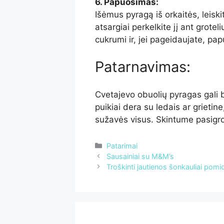
6. Papuošimas:
Išėmus pyragą iš orkaitės, leisk
atsargiai perkelkite jį ant grotel
cukrumi ir, jei pageidaujate, pap
Patarnavimas:
Cvetajevo obuolių pyragas gali bū
puikiai dera su ledais ar grietin
sužavės visus. Skintume pasigrož
Kategorijos
Patarimai
Sausainiai su M&M’s
Troškinti jautienos šonkauliai pom