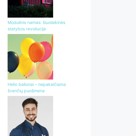
Modulinis namas: šiuolaikinės
statybos revoliucija
Helio balionai – nepakeičiama
švenčių puošmena