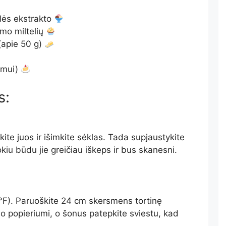
ilės ekstrakto
imo miltelių
 (apie 50 g)
ymui)
s:
ite juos ir išimkite sėklas. Tada supjaustykite
kiu būdu jie greičiau iškeps ir bus skanesni.
56°F). Paruoškite 24 cm skersmens tortinę
o popieriumi, o šonus patepkite sviestu, kad