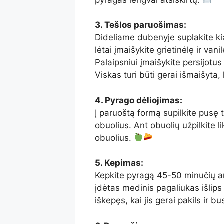
3. Tešlos paruošimas:
Dideliame dubenyje suplakite kia
lėtai įmaišykite grietinėlę ir van
Palaipsniui įmaišykite persijotus
Viskas turi būti gerai išmaišyt
4. Pyrago dėliojimas:
Į paruoštą formą supilkite pusę t
obuolius. Ant obuolių užpilkite 
obuolius.
5. Kepimas:
Kepkite pyragą 45-50 minučių ar
įdėtas medinis pagaliukas išlips 
iškepęs, kai jis gerai pakils ir bu