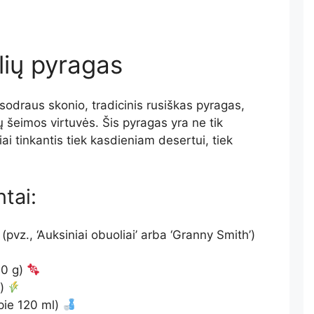
lių pyragas
sodraus skonio, tradicinis rusiškas pyragas,
ų šeimos virtuvės. Šis pyragas yra ne tik
ai tinkantis tiek kasdieniam desertui, tiek
tai:
(pvz., ‘Auksiniai obuoliai’ arba ‘Granny Smith’)
00 g)
g)
apie 120 ml)