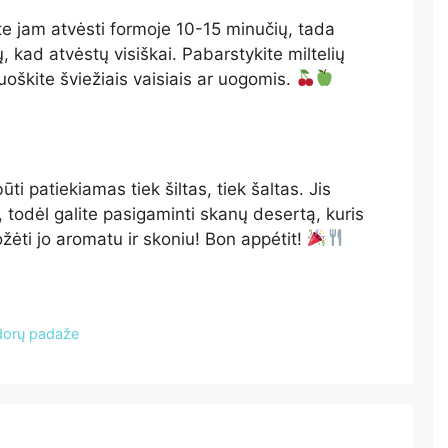
ite jam atvėsti formoje 10-15 minučių, tada
ių, kad atvėstų visiškai. Pabarstykite miltelių
uoškite šviežiais vaisiais ar uogomis.
ti patiekiamas tiek šiltas, tiek šaltas. Jis
e, todėl galite pasigaminti skanų desertą, kuris
ėti jo aromatu ir skoniu! Bon appétit!
idorų padaže