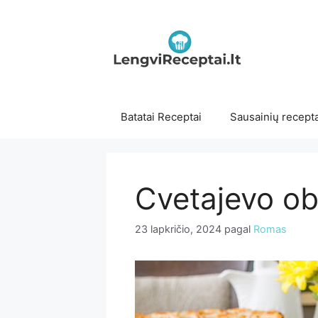
Pereiti
prie
turinio
Batatai Receptai
Sausainių recepta
Cvetajevo ob
23 lapkričio, 2024
pagal
Romas