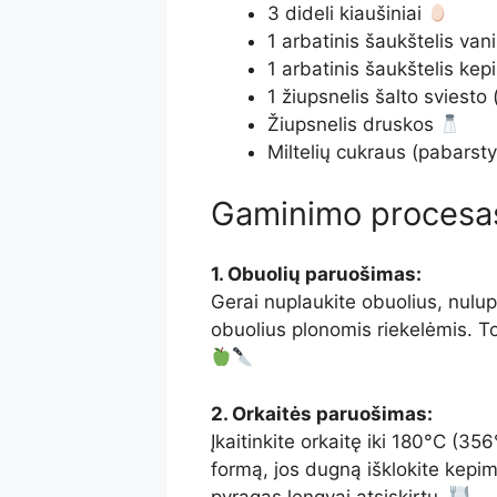
3 dideli kiaušiniai
1 arbatinis šaukštelis van
1 arbatinis šaukštelis kep
1 žiupsnelis šalto sviesto
Žiupsnelis druskos
Miltelių cukraus (pabarst
Gaminimo procesa
1. Obuolių paruošimas:
Gerai nuplaukite obuolius, nulupk
obuolius plonomis riekelėmis. To
2. Orkaitės paruošimas:
Įkaitinkite orkaitę iki 180°C (3
formą, jos dugną išklokite kepim
pyragas lengvai atsiskirtų.