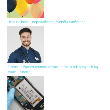
Helio balionai – nepakeičiama švenčių puošmena
Storosios žarnos tyrimas Vilnius: kada jis reikalingas ir ką
svarbu žinoti?