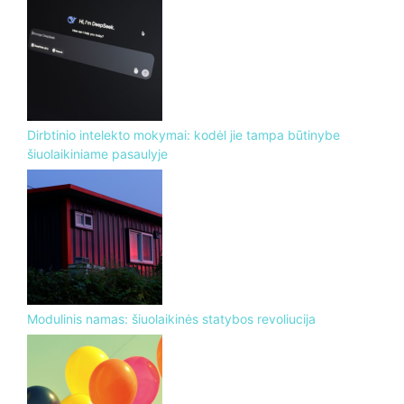
Dirbtinio intelekto mokymai: kodėl jie tampa būtinybe
šiuolaikiniame pasaulyje
Modulinis namas: šiuolaikinės statybos revoliucija