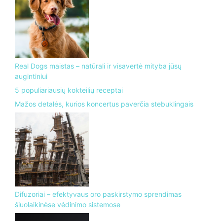
Real Dogs maistas – natūrali ir visavertė mityba jūsų
augintiniui
5 populiariausių kokteilių receptai
Mažos detalės, kurios koncertus paverčia stebuklingais
Difuzoriai – efektyvaus oro paskirstymo sprendimas
šiuolaikinėse vėdinimo sistemose