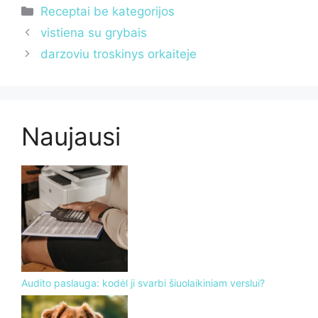
Kategorijos
Receptai be kategorijos
vistiena su grybais
darzoviu troskinys orkaiteje
Naujausi
Audito paslauga: kodėl ji svarbi šiuolaikiniam verslui?