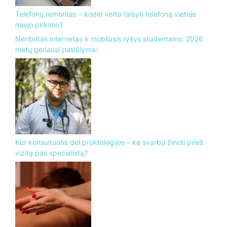
Telefonų remontas – kodėl verta taisyti telefoną vietoje
naujo pirkimo?
Neribotas internetas ir mobilusis ryšys studentams: 2026
metų geriausi pasiūlymai
Kur konsultuotis dėl proktologijos – ką svarbu žinoti prieš
vizitą pas specialistą?