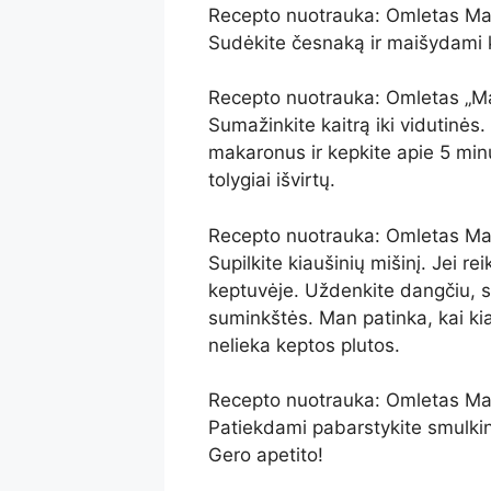
Recepto nuotrauka: Omletas Mait
Sudėkite česnaką ir maišydami ke
Recepto nuotrauka: Omletas „Mai
Sumažinkite kaitrą iki vidutinės. J
makaronus ir kepkite apie 5 min
tolygiai išvirtų.
Recepto nuotrauka: Omletas Mait
Supilkite kiaušinių mišinį. Jei rei
keptuvėje. Uždenkite dangčiu, su
suminkštės. Man patinka, kai kia
nelieka keptos plutos.
Recepto nuotrauka: Omletas Mait
Patiekdami pabarstykite smulkin
Gero apetito!