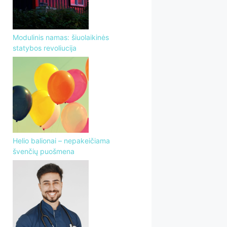
Modulinis namas: šiuolaikinės
statybos revoliucija
Helio balionai – nepakeičiama
švenčių puošmena