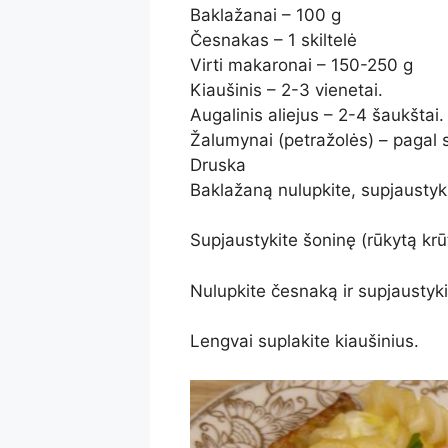
Baklažanai – 100 g
Česnakas – 1 skiltelė
Virti makaronai – 150-250 g
Kiaušinis – 2-3 vienetai.
Augalinis aliejus – 2-4 šaukštai.
Žalumynai (petražolės) – pagal 
Druska
Baklažaną nulupkite, supjaustyki
Supjaustykite šoninę (rūkytą krūt
Nulupkite česnaką ir supjaustykit
Lengvai suplakite kiaušinius.