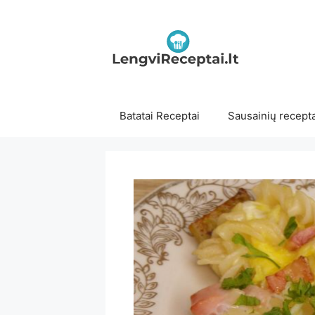
Pereiti
prie
turinio
Batatai Receptai
Sausainių recepta