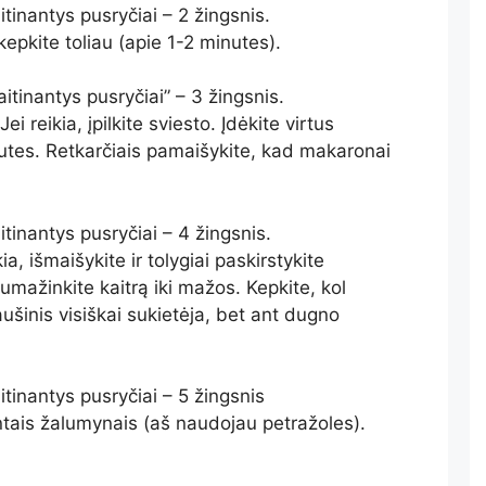
inantys pusryčiai – 2 žingsnis.
pkite toliau (apie 1-2 minutes).
tinantys pusryčiai” – 3 žingsnis.
ei reikia, įpilkite sviesto. Įdėkite virtus
utes. Retkarčiais pamaišykite, kad makaronai
inantys pusryčiai – 4 žingsnis.
kia, išmaišykite ir tolygiai paskirstykite
mažinkite kaitrą iki mažos. Kepkite, kol
ušinis visiškai sukietėja, bet ant dugno
inantys pusryčiai – 5 žingsnis
tais žalumynais (aš naudojau petražoles).