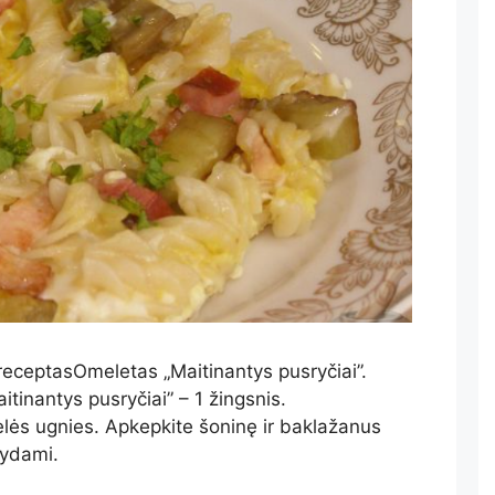
receptasOmeletas „Maitinantys pusryčiai”.
inantys pusryčiai” – 1 žingsnis.
idelės ugnies. Apkepkite šoninę ir baklažanus
šydami.