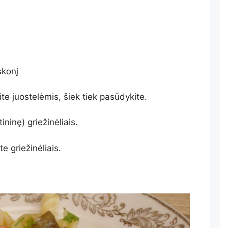
skonį
te juostelėmis, šiek tiek pasūdykite.
ininę) griežinėliais.
e griežinėliais.