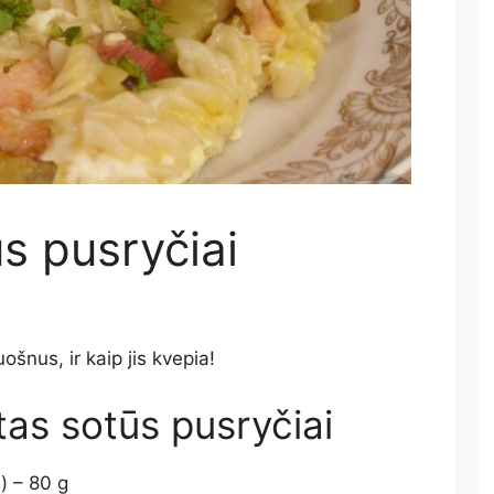
s pusryčiai
uošnus, ir kaip jis kvepia!
as sotūs pusryčiai
) – 80 g