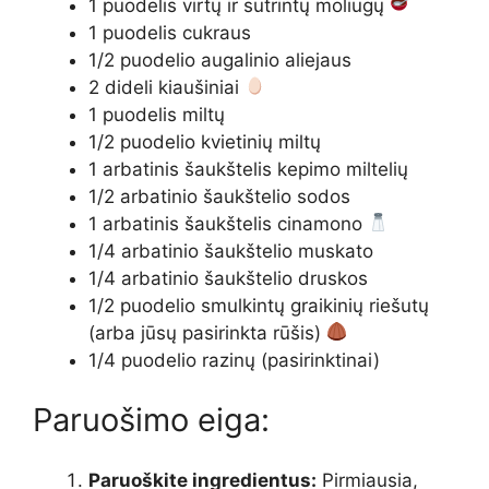
1 puodelis virtų ir sutrintų moliūgų
1 puodelis cukraus
1/2 puodelio augalinio aliejaus
2 dideli kiaušiniai
1 puodelis miltų
1/2 puodelio kvietinių miltų
1 arbatinis šaukštelis kepimo miltelių
1/2 arbatinio šaukštelio sodos
1 arbatinis šaukštelis cinamono
1/4 arbatinio šaukštelio muskato
1/4 arbatinio šaukštelio druskos
1/2 puodelio smulkintų graikinių riešutų
(arba jūsų pasirinkta rūšis)
1/4 puodelio razinų (pasirinktinai)
Paruošimo eiga:
Paruoškite ingredientus:
Pirmiausia,