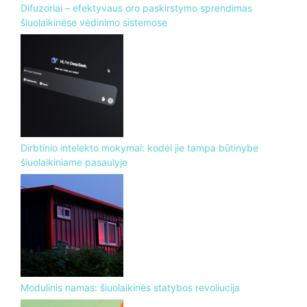
Difuzoriai – efektyvaus oro paskirstymo sprendimas
šiuolaikinėse vėdinimo sistemose
Dirbtinio intelekto mokymai: kodėl jie tampa būtinybe
šiuolaikiniame pasaulyje
Modulinis namas: šiuolaikinės statybos revoliucija