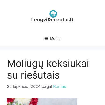
Pereiti
prie
turinio
Meniu
Moliūgų keksiukai
su riešutais
22 lapkričio, 2024
pagal
Romas