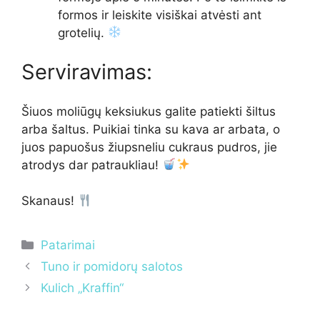
formos ir leiskite visiškai atvėsti ant
grotelių.
Serviravimas:
Šiuos moliūgų keksiukus galite patiekti šiltus
arba šaltus. Puikiai tinka su kava ar arbata, o
juos papuošus žiupsneliu cukraus pudros, jie
atrodys dar patraukliau!
Skanaus!
Kategorijos
Patarimai
Tuno ir pomidorų salotos
Kulich „Kraffin“