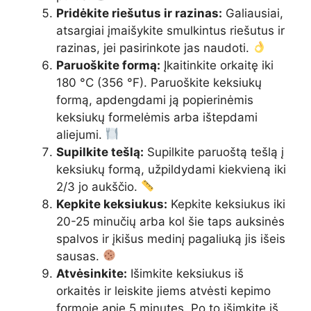
Pridėkite riešutus ir razinas:
Galiausiai,
atsargiai įmaišykite smulkintus riešutus ir
razinas, jei pasirinkote jas naudoti.
Paruoškite formą:
Įkaitinkite orkaitę iki
180 °C (356 °F). Paruoškite keksiukų
formą, apdengdami ją popierinėmis
keksiukų formelėmis arba ištepdami
aliejumi.
Supilkite tešlą:
Supilkite paruoštą tešlą į
keksiukų formą, užpildydami kiekvieną iki
2/3 jo aukščio.
Kepkite keksiukus:
Kepkite keksiukus iki
20-25 minučių arba kol šie taps auksinės
spalvos ir įkišus medinį pagaliuką jis išeis
sausas.
Atvėsinkite:
Išimkite keksiukus iš
orkaitės ir leiskite jiems atvėsti kepimo
formoje apie 5 minutes. Po to išimkite iš