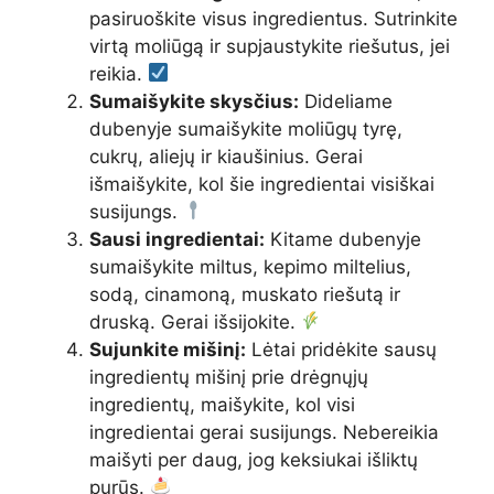
pasiruoškite visus ingredientus. Sutrinkite
virtą moliūgą ir supjaustykite riešutus, jei
reikia.
Sumaišykite skysčius:
Dideliame
dubenyje sumaišykite moliūgų tyrę,
cukrų, aliejų ir kiaušinius. Gerai
išmaišykite, kol šie ingredientai visiškai
susijungs.
Sausi ingredientai:
Kitame dubenyje
sumaišykite miltus, kepimo miltelius,
sodą, cinamoną, muskato riešutą ir
druską. Gerai išsijokite.
Sujunkite mišinį:
Lėtai pridėkite sausų
ingredientų mišinį prie drėgnųjų
ingredientų, maišykite, kol visi
ingredientai gerai susijungs. Nebereikia
maišyti per daug, jog keksiukai išliktų
purūs.