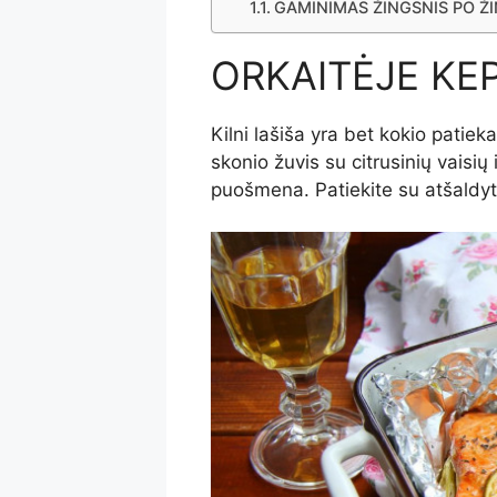
GAMINIMAS ŽINGSNIS PO Ž
ORKAITĖJE KEP
Kilni lašiša yra bet kokio patie
skonio žuvis su citrusinių vaisi
puošmena. Patiekite su atšaldytu