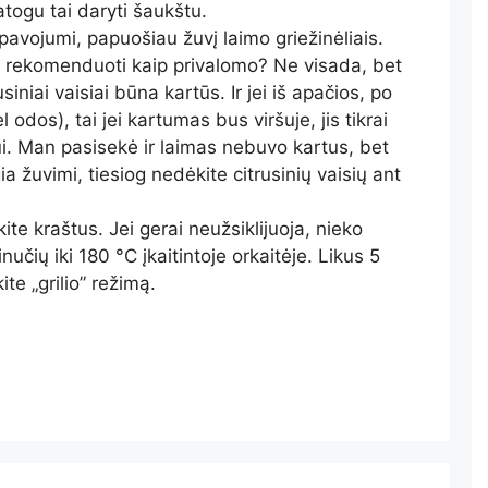
atogu tai daryti šaukštu.
 pavojumi, papuošiau žuvį laimo griežinėliais.
u rekomenduoti kaip privalomo? Ne visada, bet
siniai vaisiai būna kartūs. Ir jei iš apačios, po
ėl odos), tai jei kartumas bus viršuje, jis tikrai
i. Man pasisekė ir laimas nebuvo kartus, bet
gia žuvimi, tiesiog nedėkite citrusinių vaisių ant
kite kraštus. Jei gerai neužsiklijuoja, nieko
nučių iki 180 °C įkaitintoje orkaitėje. Likus 5
te „grilio” režimą.