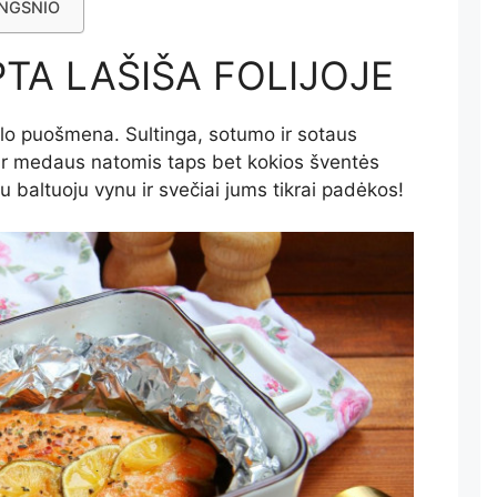
INGSNIO
TA LAŠIŠA FOLIJOJE
kalo puošmena. Sultinga, sotumo ir sotaus
ų ir medaus natomis taps bet kokios šventės
 baltuoju vynu ir svečiai jums tikrai padėkos!