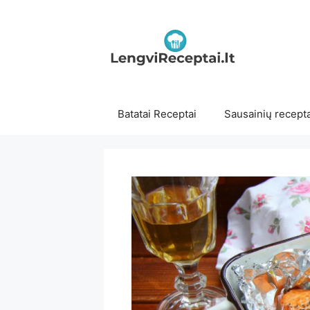
Pereiti
prie
turinio
Batatai Receptai
Sausainių recepta