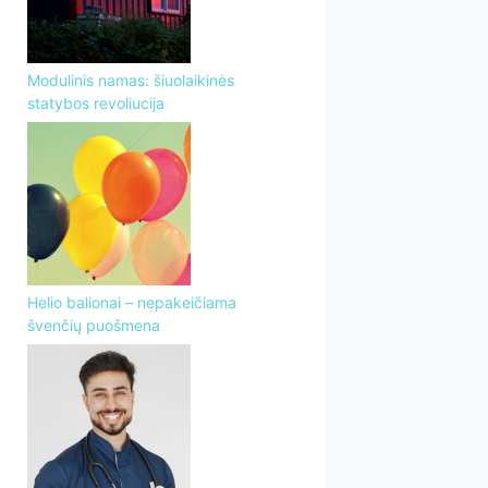
Modulinis namas: šiuolaikinės
statybos revoliucija
Helio balionai – nepakeičiama
švenčių puošmena