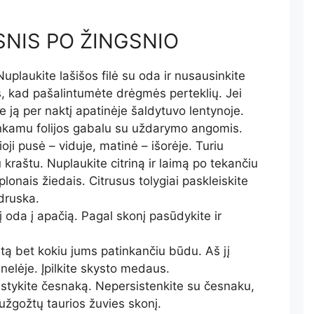
NIS PO ŽINGSNIO
 Nuplaukite lašišos filė su oda ir nusausinkite
is, kad pašalintumėte drėgmės perteklių. Jei
te ją per naktį apatinėje šaldytuvo lentynoje.
nkamu folijos gabalu su uždarymo angomis.
ioji pusė – viduje, matinė – išorėje. Turiu
kraštu. Nuplaukite citriną ir laimą po tekančiu
lonais žiedais. Citrusus tolygiai paskleiskite
 druska.
vį oda į apačią. Pagal skonį pasūdykite ir
estą bet kokiu jums patinkančiu būdu. Aš jį
elėje. Įpilkite skysto medaus.
ustykite česnaką. Nepersistenkite su česnaku,
 užgožtų taurios žuvies skonį.