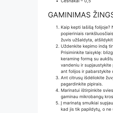
Česnakai – 0,5
GAMINIMAS ŽINGS
Kaip kepti lašišą folijoje?
popieriniais rankšluosčia
žuvis užšaldyta, atšildyki
Uždenkite kepimo indą ti
Prisiminkite taisyklę: blizg
keraminę formą su aukštu 
vandeniu ir supjaustykite p
ant folijos ir pabarstykite
Ant citrusų išdėliokite žu
pagardinkite pipirais.
Marinatui ištirpinkite svi
gaminau mikrobangų krosn
Į marinatą smulkiai supja
kad jis tik papildytų, o ne