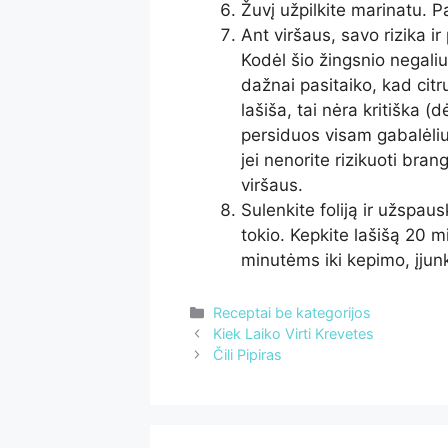
Žuvį užpilkite marinatu. P
Ant viršaus, savo rizika ir
Kodėl šio žingsnio negali
dažnai pasitaiko, kad citru
lašiša, tai nėra kritiška (d
persiduos visam gabalėliu
jei nenorite rizikuoti bran
viršaus.
Sulenkite foliją ir užspaus
tokio. Kepkite lašišą 20 mi
minutėms iki kepimo, įjunki
Kategorijos
Receptai be kategorijos
Kiek Laiko Virti Krevetes
Čili Pipiras