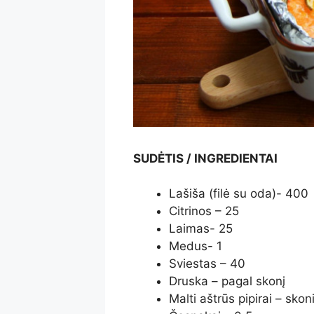
SUDĖTIS / INGREDIENTAI
Lašiša (filė su oda)- 400
Citrinos – 25
Laimas- 25
Medus- 1
Sviestas – 40
Druska – pagal skonį
Malti aštrūs pipirai – skon