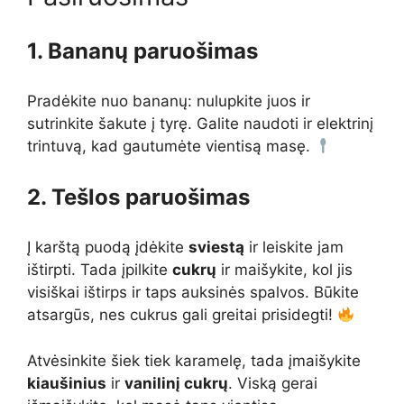
1. Bananų paruošimas
Pradėkite nuo bananų: nulupkite juos ir
sutrinkite šakute į tyrę. Galite naudoti ir elektrinį
trintuvą, kad gautumėte vientisą masę.
2. Tešlos paruošimas
Į karštą puodą įdėkite
sviestą
ir leiskite jam
ištirpti. Tada įpilkite
cukrų
ir maišykite, kol jis
visiškai ištirps ir taps auksinės spalvos. Būkite
atsargūs, nes cukrus gali greitai prisidegti!
Atvėsinkite šiek tiek karamelę, tada įmaišykite
kiaušinius
ir
vanilinį cukrų
. Viską gerai