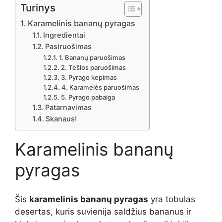
Turinys
Karamelinis bananų pyragas
Ingredientai
Pasiruošimas
1. Bananų paruošimas
2. Tešlos paruošimas
3. Pyrago kepimas
4. Karamelės paruošimas
5. Pyrago pabaiga
Patarnavimas
Skanaus!
Karamelinis bananų
pyragas
Šis
karamelinis bananų pyragas
yra tobulas
desertas, kuris suvienija saldžius bananus ir