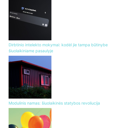
Dirbtinio intelekto mokymai: kodėl jie tampa būtinybe
šiuolaikiniame pasaulyje
Modulinis namas: šiuolaikinės statybos revoliucija