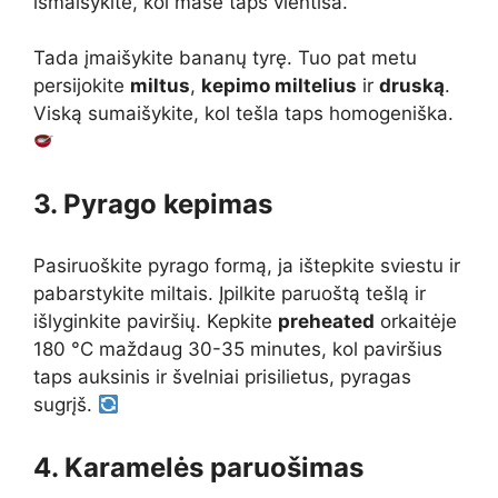
išmaišykite, kol masė taps vientisa.
Tada įmaišykite bananų tyrę. Tuo pat metu
persijokite
miltus
,
kepimo miltelius
ir
druską
.
Viską sumaišykite, kol tešla taps homogeniška.
3. Pyrago kepimas
Pasiruoškite pyrago formą, ja ištepkite sviestu ir
pabarstykite miltais. Įpilkite paruoštą tešlą ir
išlyginkite paviršių. Kepkite
preheated
orkaitėje
180 °C maždaug 30-35 minutes, kol paviršius
taps auksinis ir švelniai prisilietus, pyragas
sugrįš.
4. Karamelės paruošimas