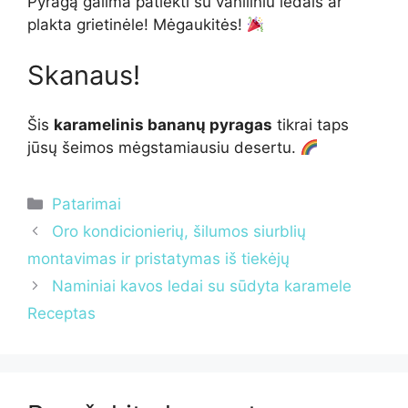
Pyragą galima patiekti su vaniliniu ledais ar
plakta grietinėle! Mėgaukitės!
Skanaus!
Šis
karamelinis bananų pyragas
tikrai taps
jūsų šeimos mėgstamiausiu desertu.
Kategorijos
Patarimai
Oro kondicionierių, šilumos siurblių
montavimas ir pristatymas iš tiekėjų
Naminiai kavos ledai su sūdyta karamele
Receptas