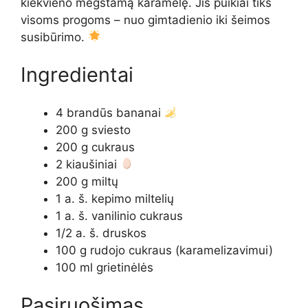
kiekvieno mėgstamą karamelę. Jis puikiai tiks
visoms progoms – nuo gimtadienio iki šeimos
susibūrimo.
Ingredientai
4 brandūs bananai
200 g sviesto
200 g cukraus
2 kiaušiniai
200 g miltų
1 a. š. kepimo miltelių
1 a. š. vanilinio cukraus
1/2 a. š. druskos
100 g rudojo cukraus (karamelizavimui)
100 ml grietinėlės
Pasiruošimas