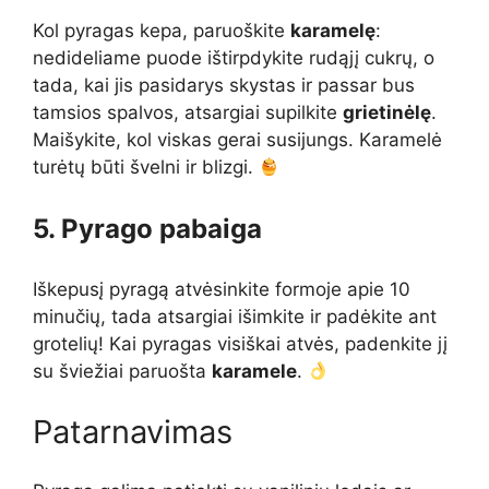
Kol pyragas kepa, paruoškite
karamelę
:
nedideliame puode ištirpdykite rudąjį cukrų, o
tada, kai jis pasidarys skystas ir passar bus
tamsios spalvos, atsargiai supilkite
grietinėlę
.
Maišykite, kol viskas gerai susijungs. Karamelė
turėtų būti švelni ir blizgi.
5. Pyrago pabaiga
Iškepusį pyragą atvėsinkite formoje apie 10
minučių, tada atsargiai išimkite ir padėkite ant
grotelių! Kai pyragas visiškai atvės, padenkite jį
su šviežiai paruošta
karamele
.
Patarnavimas