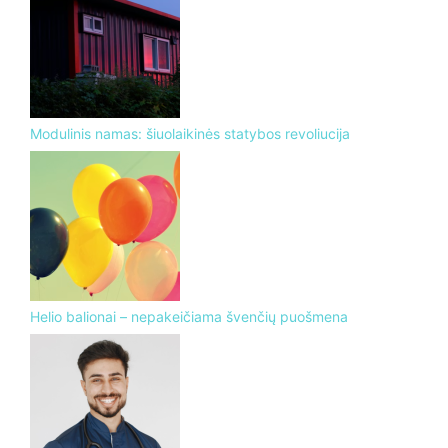
Modulinis namas: šiuolaikinės statybos revoliucija
Helio balionai – nepakeičiama švenčių puošmena