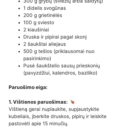
300 g grybų (šviežių arba šaldytų)
1 didelis svogūnas
200 g grietinėlės
100 g sviesto
2 kiaušiniai
Druska ir pipirai pagal skonį
2 šaukštai aliejaus
500 g tešlos (priklausomai nuo
pasirinkimo)
Pusė šaukštelio sausų prieskonių
(pavyzdžiui, kalendros, baziliko)
Paruošimo eiga:
1. Vištienos paruošimas:
Vištieną gerai nuplaukite, supjaustykite
kubeliais, įberkite druskos, pipirų ir leiskite
pastovėti apie 15 minučių.