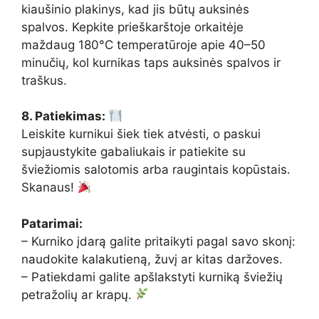
kiaušinio plakinys, kad jis būtų auksinės
spalvos. Kepkite prieškarštoje orkaitėje
maždaug 180°C temperatūroje apie 40–50
minučių, kol kurnikas taps auksinės spalvos ir
traškus.
8. Patiekimas:
Leiskite kurnikui šiek tiek atvėsti, o paskui
supjaustykite gabaliukais ir patiekite su
šviežiomis salotomis arba raugintais kopūstais.
Skanaus!
Patarimai:
– Kurniko įdarą galite pritaikyti pagal savo skonį:
naudokite kalakutieną, žuvį ar kitas daržoves.
– Patiekdami galite apšlakstyti kurniką šviežių
petražolių ar krapų.