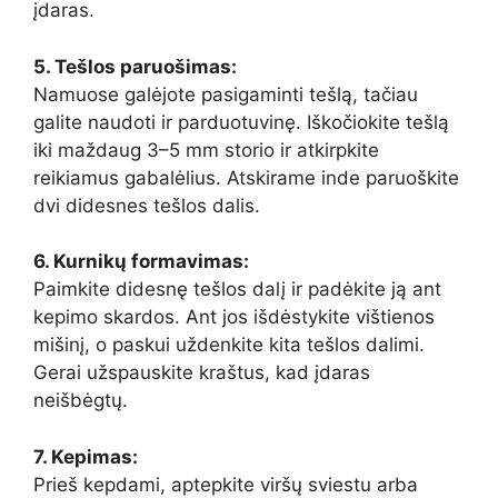
įdaras.
5. Tešlos paruošimas:
Namuose galėjote pasigaminti tešlą, tačiau
galite naudoti ir parduotuvinę. Iškočiokite tešlą
iki maždaug 3–5 mm storio ir atkirpkite
reikiamus gabalėlius. Atskirame inde paruoškite
dvi didesnes tešlos dalis.
6. Kurnikų formavimas:
Paimkite didesnę tešlos dalį ir padėkite ją ant
kepimo skardos. Ant jos išdėstykite vištienos
mišinį, o paskui uždenkite kita tešlos dalimi.
Gerai užspauskite kraštus, kad įdaras
neišbėgtų.
7. Kepimas:
Prieš kepdami, aptepkite viršų sviestu arba