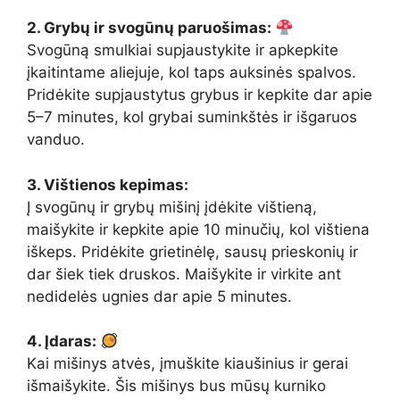
2. Grybų ir svogūnų paruošimas:
Svogūną smulkiai supjaustykite ir apkepkite
įkaitintame aliejuje, kol taps auksinės spalvos.
Pridėkite supjaustytus grybus ir kepkite dar apie
5–7 minutes, kol grybai suminkštės ir išgaruos
vanduo.
3. Vištienos kepimas:
Į svogūnų ir grybų mišinį įdėkite vištieną,
maišykite ir kepkite apie 10 minučių, kol vištiena
iškeps. Pridėkite grietinėlę, sausų prieskonių ir
dar šiek tiek druskos. Maišykite ir virkite ant
nedidelės ugnies dar apie 5 minutes.
4. Įdaras:
Kai mišinys atvės, įmuškite kiaušinius ir gerai
išmaišykite. Šis mišinys bus mūsų kurniko